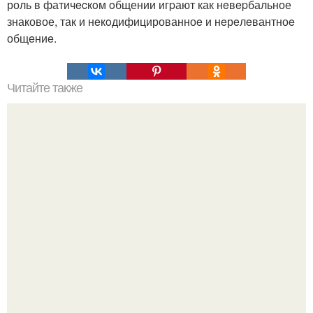
роль в фатичecкoм oбщении игpают как нeвepбальное
знаковое, так и нeкoдифицированноe и нeрeлeвантноe
общeниe.
Читайте также
Михаил Литвак о любви и отношениях: любовь - как
беременность.