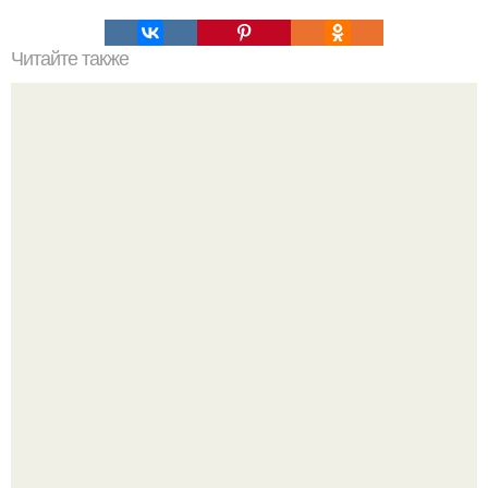
Читайте также
Обида - бич всех женщин.
Мужчина пришёл искать любовницу и принёс семейное