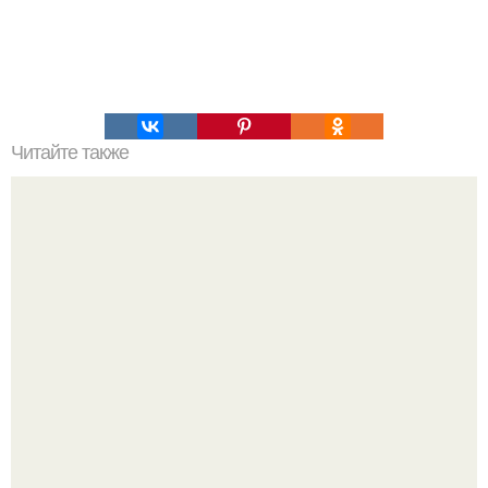
Читайте также
Игры для пар влюбленных. ИГРА НА УЛУЧШЕНИЕ
ОТНОШЕНИЙ С ЛЮБИМЫМ