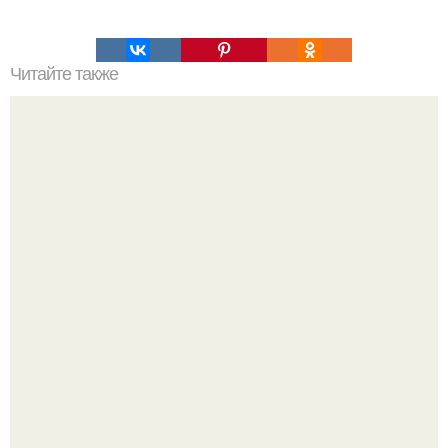
Читайте также
Что означает знак в смс переписке. Что означает
несколько полукруглых скобочек в конце предложения?