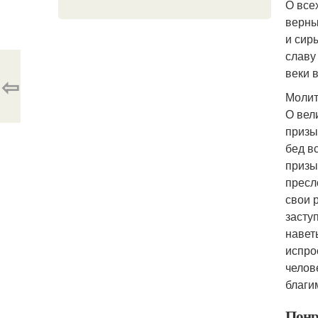
О все
верны
и сир
славу
веки 
⇦
Молит
О вел
призы
бед в
призы
пресл
свои 
засту
навет
испро
челов
благи
Понр