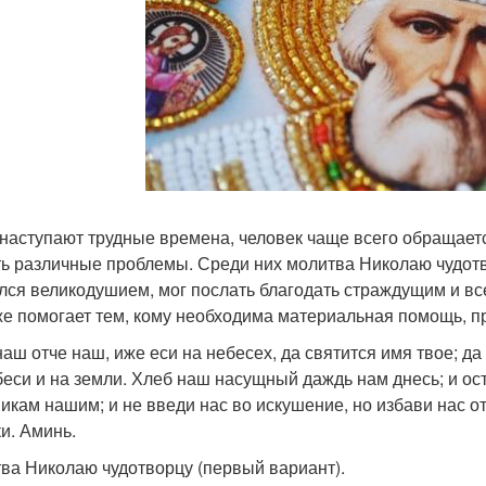
 наступают трудные времена, человек чаще всего обращаетс
ь различные проблемы. Среди них молитва Николаю чудотв
лся великодушием, мог послать благодать страждущим и все
же помогает тем, кому необходима материальная помощь, пр
наш отче наш, иже еси на небесех, да святится имя твое; да 
беси и на земли. Хлеб наш насущный даждь нам днесь; и ос
икам нашим; и не введи нас во искушение, но избави нас от 
ки. Аминь.
ва Николаю чудотворцу (первый вариант).