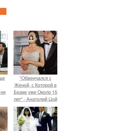
ще
"Обвенчался с
Женой, с Которой в
 не
Браке уже Около 15
лет" - Анатолий Цой
удивил
ры.
поклонников
"тайной свадьбой".