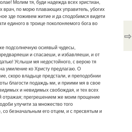
олае! Молим тя, буди надежда всех христиан,
х врач, по морю плавающих управитель, убогих
рное зде поживем житие и да сподобимся видети
ти единого в троице поколоняемого бога во
⇨
иже подсолнечную осиявый чудесы,
предваряеши и спасаеши, и избавляеши, и от
одатью! Услыши мя недостойного, с верою тя
на умиление ко Христу предлагаю. О
ние, скоро владыце предстали, и преподобнии
оты благости подаждь ми, и приими мя в свое
в видимых и невидимых свобождая, и тех всех
оей отражая; прегрешением же моим прощение
одоби улучити за множество того
, со безначальным его отцем, и с пресвятым и