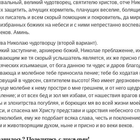
хвальный, великий чудотворец, святителю христов, отче Ник
х защитить, алчущих кормитель, плачущих веселие, болящи
ых писатель и всем скорый помощник и покровитель, да ми
 избранных божиих на небеси и с ними непрестанно воспева
веков. Аминь.
ва Николаю чудотворцу (второй вариант).
икий заступниче, архиерею божий, Николае преблаженне, 
вающим же тя скорый услышатель является, их же присно 
сяческих изъимаеши, от бога данною ти чудес и даров благ
вающа и молебное тебе приносила пение; тебе бо ходатая 
овущий в чудесен, святителем высото! Яко имеет дерзнове
руце молебне к нему простри о мне грешнем, и от него щедр
пление; и от всех бед и зол мя избави, от нашествия враго
ы и злохитрства погубляя, и борющих мя во всей жизни м
си, и спасена мя Христу представи и царствия небесного сп
еколюбия, ему же подобает всяка слава, честь и поклонение
м и животворящим духом, ныне и присно и во веки веков.
авилось? Поделитесь с друзьями!