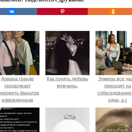
Ариана гранде
Как понять любовь
Зумеры все ча
продолжает
мужчины.
приходят на
ревожить фанатов
собеседования
изможденным
одни, а с
Видом.
родителями,
жалуются эйча