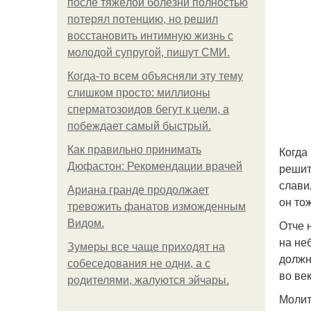
после тяжёлой болезни полностью
потерял потенцию, но решил
восстановить интимную жизнь с
молодой супругой, пишут СМИ.
Когда-то всем объясняли эту тему
слишком просто: миллионы
сперматозоидов бегут к цели, а
побеждает самый быстрый.
Как правильно принимать
Когда
Дюфастон: Рекомендации врачей
решит
слави
Ариана гранде продолжает
он то
тревожить фанатов изможденным
Видом.
Отче 
на не
Зумеры все чаще приходят на
должн
собеседования не одни, а с
во ве
родителями, жалуются эйчары.
Молит