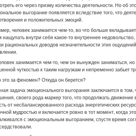
отреть его через призму количества деятельности. Но об это
ональное выгорание появляется вследствие того, что деяте
етворения и положительных эмоций.
мер, человек занимается чем-то, во что больше вкладывает,
 нащупать внутри себя какое-то внутреннее недовольство,
ки рациональных доводов незначительности этих ощущений,
влении.
еловек занимается чем-то, чем он вынужден заниматься, но
енной чуткостью к таким нагрузкам и непременно забьет тр
о это за феномен? Откуда он берется?
ная задача эмоционального выгорания заключается в том, ч
шения, своего рода маркер того, что продолжать движение
сть от несбалансированного расхода энергетических ресур
очной мудростью и включается ровно в тот момент, когда эт
талкивался с эмоциональным выгоранием, спустя время согла
сердствовали.