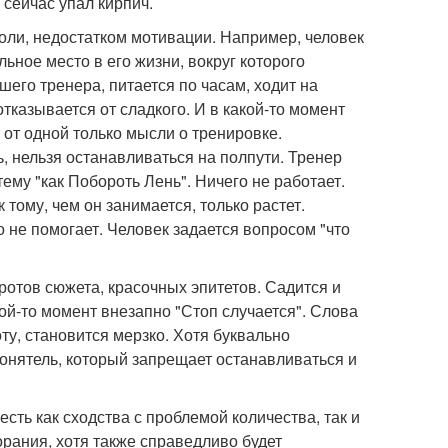
 сейчас упал кирпич.
оли, недостатком мотивации. Например, человек
льное место в его жизни, вокруг которого
его тренера, питается по часам, ходит на
тказывается от сладкого. И в какой-то момент
 от одной только мысли о тренировке.
, нельзя останавливаться на полпути. Тренер
ему "как Побороть Лень". Ничего не работает.
 тому, чем он занимается, только растет.
го не помогает. Человек задается вопросом "что
ротов сюжета, красочных эпитетов. Садится и
акой-то момент внезапно "Стоп случается". Слова
ту, становится мерзко. Хотя буквально
гонятель, который запрещает останавливаться и
есть как сходства с проблемой количества, так и
рания, хотя также справедливо будет