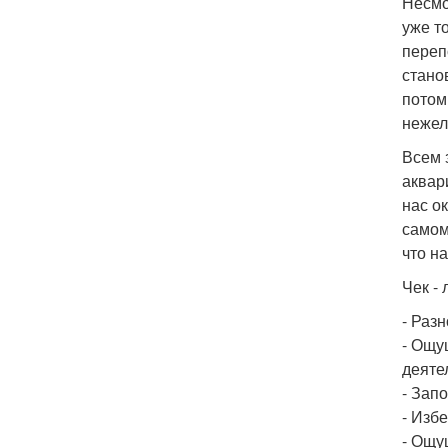
Несмо
уже т
переп
стано
потом
нежел
Всем 
аквар
нас о
самом
что на
Чек -
- Раз
- Ощу
деяте
- Зап
- Изб
- Ощу