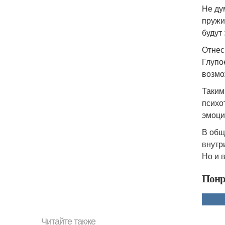
Не ду
пружи
будут
Отнес
Глупое
возмо
Таким
психо
эмоци
В обще
внутр
Но и 
Понр
Читайте также