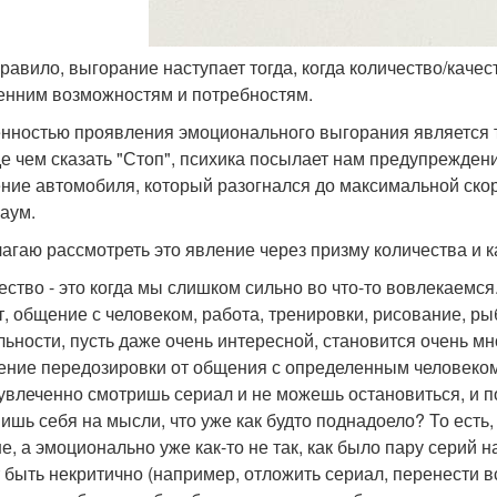
 правило, выгорание наступает тогда, когда количество/каче
енним возможностям и потребностям.
нностью проявления эмоционального выгорания является то,
е чем сказать "Стоп", психика посылает нам предупреждения
ние автомобиля, который разогнался до максимальной скор
аум.
агаю рассмотреть это явление через призму количества и к
ество - это когда мы слишком сильно во что-то вовлекаемся
т, общение с человеком, работа, тренировки, рисование, рыб
льности, пусть даже очень интересной, становится очень мн
ние передозировки от общения с определенным человеком
 увлеченно смотришь сериал и не можешь остановиться, и п
вишь себя на мысли, что уже как будто поднадоело? То есть,
е, а эмоционально уже как-то не так, как было пару серий н
 быть некритично (например, отложить сериал, перенести вс