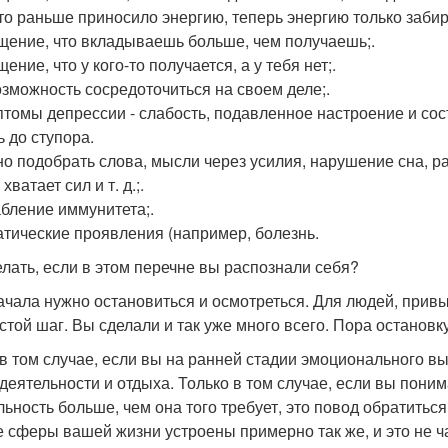
 что раньше приносило энергию, теперь энергию только забир
щение, что вкладываешь больше, чем получаешь;.
ение, что у кого-то получается, а у тебя нет;.
озможность сосредоточиться на своем деле;.
птомы депрессии - слабость, подавленное настроение и сос
ь до ступора.
о подобрать слова, мысли через усилия, нарушение сна, р
 хватает сил и т. д.;.
абление иммунитета;.
атические проявления (например, болезнь.
елать, если в этом перечне вы распознали себя?
ачала нужно остановиться и осмотреться. Для людей, привы
стой шаг. Вы сделали и так уже много всего. Пора остановку
в том случае, если вы на ранней стадии эмоционального в
/деятельности и отдыха. Только в том случае, если вы пони
льность больше, чем она того требует, это повод обратитьс
е сферы вашей жизни устроены примерно так же, и это не ч