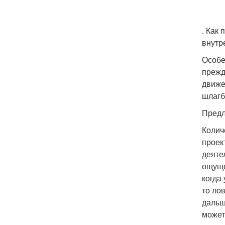
. Как
внутр
Особе
прежд
движе
шлагб
Предл
Колич
проек
деяте
ощуще
когда
то ло
дальш
может