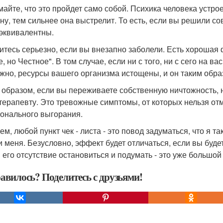
майте, что это пройдет само собой. Психика человека устр
ну, тем сильнее она выстрелит. То есть, если вы решили со
 эквивалентны.
итесь серьезно, если вы внезапно заболели. Есть хорошая фр
, но Честное". В том случае, если ни с того, ни с сего на в
жно, ресурсы вашего организма истощены, и он таким обра
 образом, если вы переживаете собственную ничтожность, н
терапевту. Это тревожные симптомы, от которых нельзя от
онального выгорания.
м, любой пункт чек - листа - это повод задуматься, что я т
и меня. Безусловно, эффект будет отличаться, если вы буд
в его отсутствие остановиться и подумать - это уже большой
авилось? Поделитесь с друзьями!