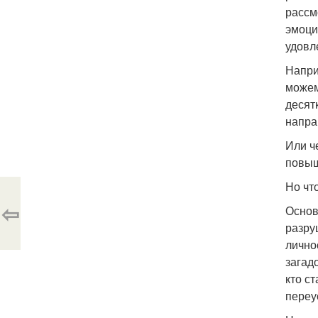
рассм
эмоци
удовл
Напри
можем
десят
напра
Или ч
повыш
Но чт
⇦
Основ
разру
лично
загад
кто с
переу