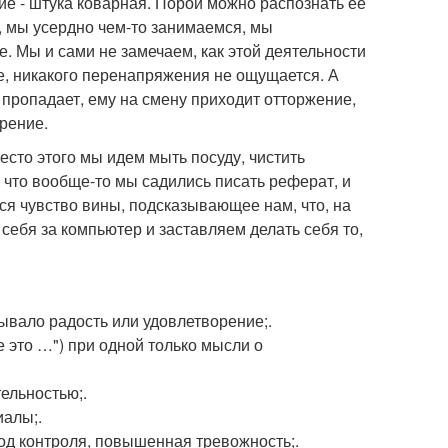
е - штука коварная. Порой можно распознать её
р, мы усердно чем-то занимаемся, мы
. Мы и сами не замечаем, как этой деятельности
е, никакого перенапряжения не ощущается. А
е пропадает, ему на смену приходит отторжение,
орение.
есто этого мы идем мыть посуду, чистить
 что вообще-то мы садились писать реферат, и
ся чувство вины, подсказывающее нам, что, на
себя за компьютер и заставляем делать себя то,
зывало радость или удовлетворение;.
е это …") при одной только мысли о
ельностью;.
иалы;.
под контроля, повышенная тревожность;.