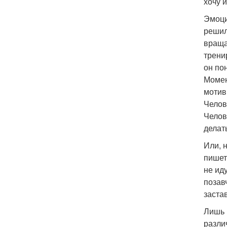
хочу 
Эмоци
решил
враща
трени
он по
Момен
мотив
Челов
Челов
делать
Или, 
пишет
не ид
позав
заста
Лишь 
разли