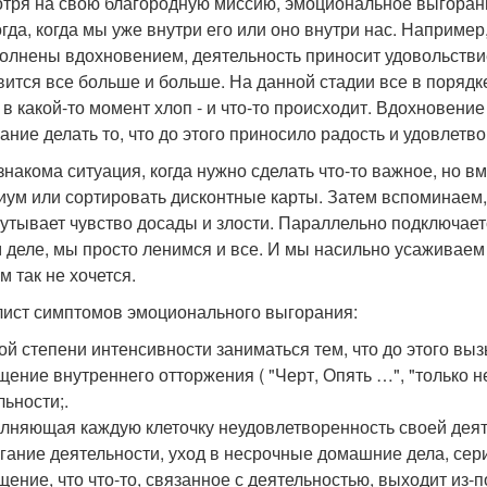
тря на свою благородную миссию, эмоциональное выгорани
огда, когда мы уже внутри его или оно внутри нас. Наприме
олнены вдохновением, деятельность приносит удовольствие
вится все больше и больше. На данной стадии все в порядк
 в какой-то момент хлоп - и что-то происходит. Вдохновени
ание делать то, что до этого приносило радость и удовлетв
знакома ситуация, когда нужно сделать что-то важное, но вм
иум или сортировать дисконтные карты. Затем вспоминаем,
кутывает чувство досады и злости. Параллельно подключает
 деле, мы просто ленимся и все. И мы насильно усаживаем 
м так не хочется.
 лист симптомов эмоционального выгорания:
ной степени интенсивности заниматься тем, что до этого вы
щение внутреннего отторжения ( "Черт, Опять …", "только н
льности;.
олняющая каждую клеточку неудовлетворенность своей деят
егание деятельности, уход в несрочные домашние дела, сер
щение, что что-то, связанное с деятельностью, выходит из-