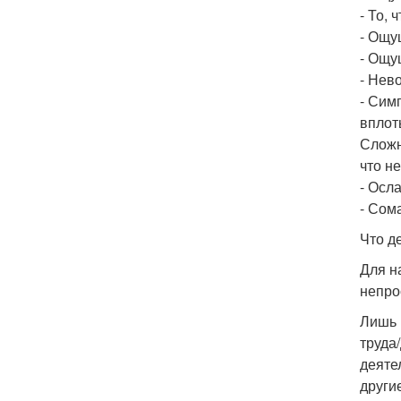
- То,
- Ощу
- Ощущ
- Нев
- Сим
вплот
Сложн
что не
- Осл
- Сом
Что д
Для н
непро
Лишь 
труда
деяте
други