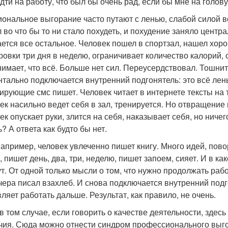
идти на работу, что был бы очень рад, если бы мне на голову
ональное выгорание часто путают с ленью, слабой силой в
 во что бы то ни стало похудеть, и похудение заняло центра
ется все остальное. Человек пошел в спортзал, нашел хорош
ровки три дня в неделю, ограничивает количество калорий, о
нимает, что всё. Больше нет сил. Переусердствовал. Тошнит
тально подключается внутренний подгонятель: это всё лень
ирующие смс пишет. Человек читает в интернете тексты на т
ек насильно ведет себя в зал, тренируется. Но отвращение к
ек опускает руки, злится на себя, наказывает себя, но ниче
? А ответа как будто бы нет.
например, человек увлеченно пишет книгу. Много идей, пово
, пишет день, два, три, неделю, пишет запоем, сияет. И в к
ут. От одной только мысли о том, что нужно продолжать рабо
чера писал взахлеб. И снова подключается внутренний под
вляет работать дальше. Результат, как правило, не очень.
в том случае, если говорить о качестве деятельности, здесь 
чия. Сюда можно отнести синдром профессионального выго