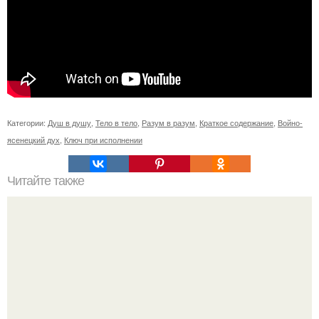
Категории:
Душ в душу
,
Тело в тело
,
Разум в разум
,
Краткое содержание
,
Войно-
ясенецкий дух
,
Ключ при исполнении
Читайте также
Слова-пароли. 85 Слов - паролей, которые притягивают