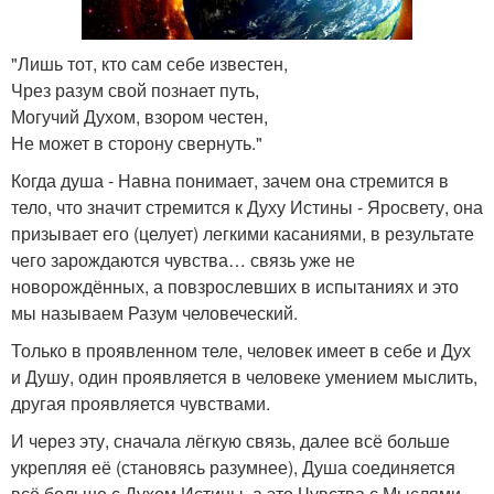
"Лишь тот, кто сам себе известен,
Чрез разум свой познает путь,
Могучий Духом, взором честен,
Не может в сторону свернуть."
Когда душа - Навна понимает, зачем она стремится в
тело, что значит стремится к Духу Истины - Яросвету, она
призывает его (целует) легкими касаниями, в результате
чего зарождаются чувства… связь уже не
новорождённых, а повзрослевших в испытаниях и это
мы называем Разум человеческий.
Только в проявленном теле, человек имеет в себе и Дух
и Душу, один проявляется в человеке умением мыслить,
другая проявляется чувствами.
И через эту, сначала лёгкую связь, далее всё больше
укрепляя её (становясь разумнее), Душа соединяется
всё больше с Духом Истины, а это Чувства с Мыслями,