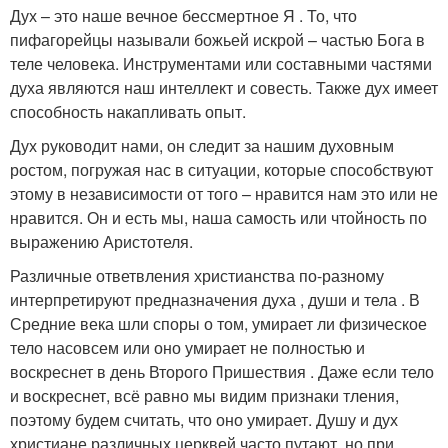
Дух – это наше вечное бессмертное Я . То, что
пифагорейцы называли божьей искрой – частью Бога в
теле человека. Инструментами или составными частями
духа являются наш интеллект и совесть. Также дух имеет
способность накапливать опыт.
Дух руководит нами, он следит за нашим духовным
ростом, погружая нас в ситуации, которые способствуют
этому в независимости от того – нравится нам это или не
нравится. Он и есть мы, наша самость или чтойность по
выражению Аристотеля.
Различные ответвления христианства по-разному
интерпретируют предназначения духа , души и тела . В
Средние века шли споры о том, умирает ли физическое
тело насовсем или оно умирает не полностью и
воскреснет в день Второго Пришествия . Даже если тело
и воскреснет, всё равно мы видим признаки тления,
поэтому будем считать, что оно умирает. Душу и дух
христиане различных церквей часто путают, но при