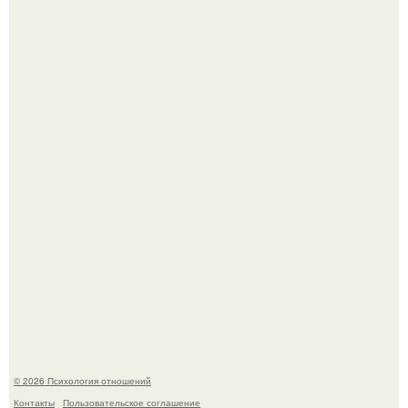
Принятие своего расстройства.
В Сети раскритиковали изменившуюся до
неузнаваемости Марину зудину.
© 2026 Психология отношений
Контакты
Пользовательское соглашение