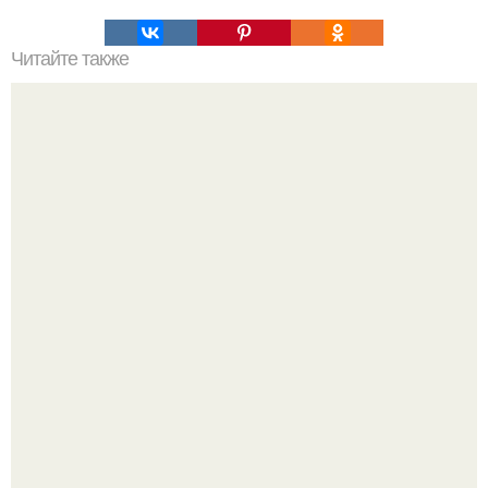
Читайте также
Число ангела. Ваши ангелы часто посылают вам
сообщения, показывая вам последовательности чисел.