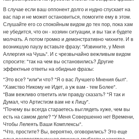
В случае если ваш оппонент долго и нудно спускает на
вас пар и не может остановиться, помогите ему в этом.
Слушайте его со спокойным видом до тех пор, пока хам
не убедится, что он - хозяин ситуации, и вы так и будете
молчать. А потом громко и демонстративно чихните. И в
возникшую паузу вставьте фразу: "Извините, у Меня
Аллергия на Чушь". И с чрезвычайно вежливым видом
спросите: "так на чем вы остановились? Другие
эффектные ответы на обидные фразы:
"Это все? "или"и что? "Я о вас Лучшего Мнения был".
"Хамство Никому не Идет, а уж вам - тем Более".
"Вам вежливо ответить или правду сказать? "Я так и
Думал, что Артистизм вам не к Лицу".
"Почему вы всегда стараетесь выглядеть хуже, чем вы
есть на самом деле? "У Меня Совершенно нет Времени,
Чтобы Лелеять Ваши Комплексы".
"Что, простите? Вы, вероятно, оговорились? Это еще
одна распространенная причина грубости и хамства.