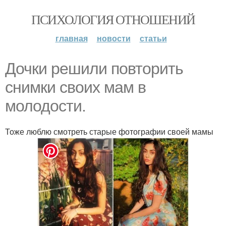
ПСИХОЛОГИЯ ОТНОШЕНИЙ
главная
новости
статьи
Дочки решили повторить
снимки своих мам в
молодости.
Тоже люблю смотреть старые фотографии своей мамы