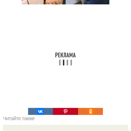
Читайте также