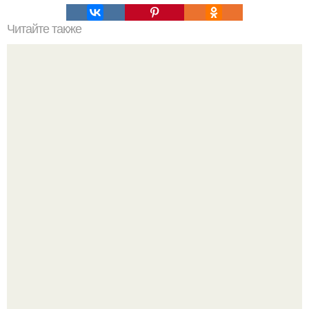
Читайте также
Почему человек это животное. Почему человек -
животное
Из качков - в кутюр.