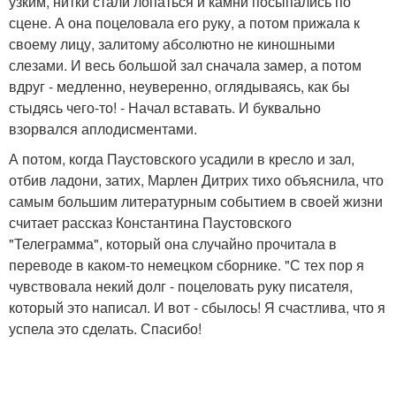
узким, нитки стали лопаться и камни посыпались по
сцене. А она поцеловала его руку, а потом прижала к
своему лицу, залитому абсолютно не киношными
слезами. И весь большой зал сначала замер, а потом
вдруг - медленно, неуверенно, оглядываясь, как бы
стыдясь чего-то! - Начал вставать. И буквально
взорвался аплодисментами.
А потом, когда Паустовского усадили в кресло и зал,
отбив ладони, затих, Марлен Дитрих тихо объяснила, что
самым большим литературным событием в своей жизни
считает рассказ Константина Паустовского
"Телеграмма", который она случайно прочитала в
переводе в каком-то немецком сборнике. "С тех пор я
чувствовала некий долг - поцеловать руку писателя,
который это написал. И вот - сбылось! Я счастлива, что я
успела это сделать. Спасибо!