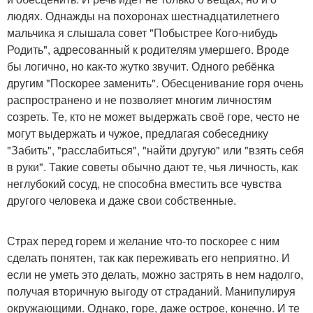
людях. Однажды на похоронах шестнадцатилетнего
мальчика я слышала совет "Побыстрее Кого-нибудь
Родить", адресованный к родителям умершего. Вроде
бы логично, но как-то жутко звучит. Одного ребёнка
другим "Поскорее заменить". Обесценивание горя очень
распространено и не позволяет многим личностям
созреть. Те, кто не может выдержать своё горе, често не
могут выдержать и чужое, предлагая собеседнику
"Забить", "расслабиться", "найти другую" или "взять себя
в руки". Такие советы обычно дают те, чья личность, как
неглубокий сосуд, не способна вместить все чувства
другого человека и даже свои собственные.
Страх перед горем и желание что-то поскорее с ним
сделать понятен, так как переживать его неприятно. И
если не уметь это делать, можно застрять в нем надолго,
получая вторичную выгоду от страданий. Манипулируя
окружающими. Однако, горе, даже острое, конечно. И те