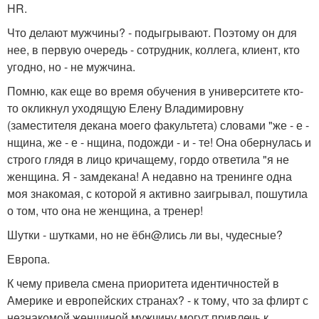
HR.
Что делают мужчины? - подыгрывают. Поэтому он для
нее, в первую очередь - сотрудник, коллега, клиент, кто
угодно, но - не мужчина.
Помню, как еще во время обучения в университете кто-
то окликнул уходящую Елену Владимировну
(заместителя декана моего факультета) словами "же - е -
нщина, же - е - нщина, подожди - и - те! Она обернулась и
строго глядя в лицо кричащему, гордо ответила "я не
женщина. Я - замдекана! А недавно на тренинге одна
моя знакомая, с которой я активно заигрывал, пошутила
о том, что она не женщина, а тренер!
Шутки - шутками, но не ёбн@лись ли вы, чудесные?
Европа.
К чему привела смена приоритета идентичностей в
Америке и европейских странах? - к тому, что за флирт с
незнакомой женщиной мужчину могут привлечь к