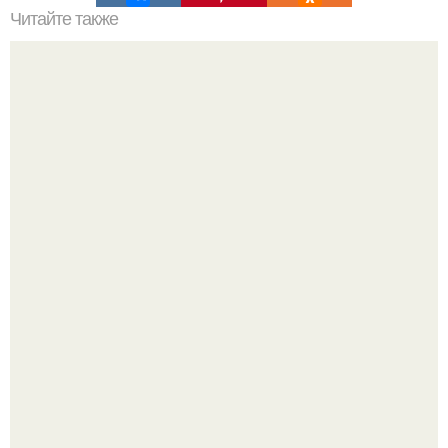
Читайте также
Как мы " мужчин"Убиваем.
Слишком много мы пеpеживаем.