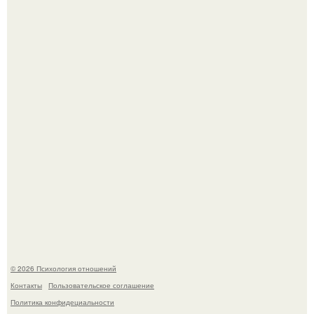
Hе надо стремиться афишировать свое равнодушие.
Чего мы на самом деле хотим?
© 2026 Психология отношений
Контакты
Пользовательское соглашение
Политика конфидециальности