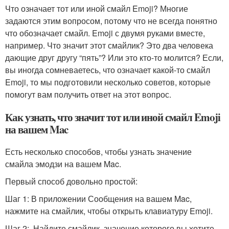
Что означает тот или иной смайл Emoji? Многие
задаются этим вопросом, потому что не всегда понятно
что обозначает смайл. Emoji с двумя руками вместе,
например. Что значит этот смайлик? Это два человека
дающие друг другу “пять”? Или это кто-то молится? Если,
вы иногда сомневаетесь, что означает какой-то смайл
Emoji, то мы подготовили несколько советов, которые
помогут вам получить ответ на этот вопрос.
Как узнать, что значит тот или иной смайл Emoji
на вашем Mac
Есть несколько способов, чтобы узнать значение
смайла эмодзи на вашем Mac.
Первый способ довольно простой:
Шаг 1: В приложении Сообщения на вашем Mac,
нажмите на смайлик, чтобы открыть клавиатуру Emoji.
Шаг 2: Найдите смайлик, значение которого вы хотите