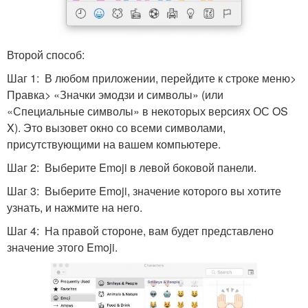
Второй способ:
Шаг 1: В любом приложении, перейдите к строке меню>
Правка> «Значки эмодзи и символы» (или
«Специальные символы» в некоторых версиях ОС OS
X). Это вызовет окно со всеми символами,
присутствующими на вашем компьютере.
Шаг 2: Выберите Emoji в левой боковой панели.
Шаг 3: Выберите Emoji, значение которого вы хотите
узнать, и нажмите на него.
Шаг 4: На правой стороне, вам будет представлено
значение этого Emoji.