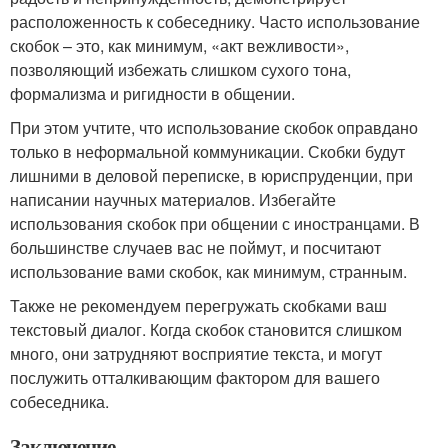
расположенность к собеседнику. Часто использование
скобок – это, как минимум, «акт вежливости»,
позволяющий избежать слишком сухого тона,
формализма и ригидности в общении.
При этом учтите, что использование скобок оправдано
только в неформальной коммуникации. Скобки будут
лишними в деловой переписке, в юриспруденции, при
написании научных материалов. Избегайте
использования скобок при общении с иностранцами. В
большинстве случаев вас не поймут, и посчитают
использование вами скобок, как минимум, странным.
Также не рекомендуем перегружать скобками ваш
текстовый диалог. Когда скобок становится слишком
много, они затрудняют восприятие текста, и могут
послужить отталкивающим фактором для вашего
собеседника.
Заключение