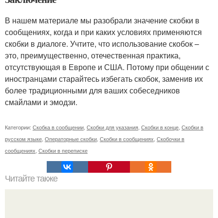
В нашем материале мы разобрали значение скобки в
сообщениях, когда и при каких условиях применяются
скобки в диалоге. Учтите, что использование скобок –
это, преимущественно, отечественная практика,
отсутствующая в Европе и США. Потому при общении с
иностранцами старайтесь избегать скобок, заменив их
более традиционными для ваших собеседников
смайлами и эмодзи.
Категории:
Скобка в сообщении
,
Скобки для указания
,
Скобки в конце
,
Скобки в
русском языке
,
Операторные скобки
,
Скобки в сообщениях
,
Скобочки в
сообщениях
,
Скобки в переписке
Читайте также