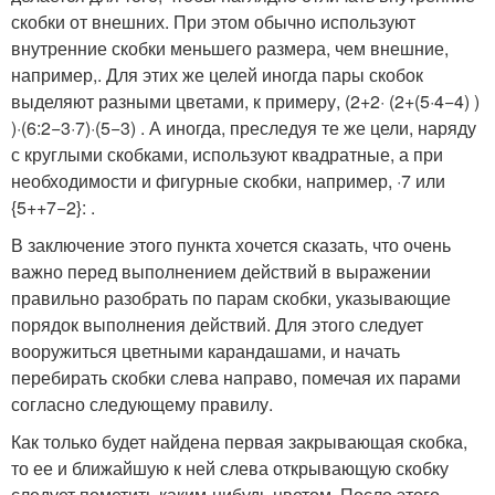
скобки от внешних. При этом обычно используют
внутренние скобки меньшего размера, чем внешние,
например,. Для этих же целей иногда пары скобок
выделяют разными цветами, к примеру, (2+2· (2+(5·4−4) )
)·(6:2−3·7)·(5−3) . А иногда, преследуя те же цели, наряду
с круглыми скобками, используют квадратные, а при
необходимости и фигурные скобки, например, ·7 или
{5++7−2}: .
В заключение этого пункта хочется сказать, что очень
важно перед выполнением действий в выражении
правильно разобрать по парам скобки, указывающие
порядок выполнения действий. Для этого следует
вооружиться цветными карандашами, и начать
перебирать скобки слева направо, помечая их парами
согласно следующему правилу.
Как только будет найдена первая закрывающая скобка,
то ее и ближайшую к ней слева открывающую скобку
следует пометить каким-нибудь цветом. После этого