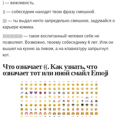
) — вежливость.
)) — собеседник находит твою фразу смешной.
))) — ты выдал нечто запредельно смешное, задумайся о
карьере комика.
))))))))))))))) — такое воспитанный человек себе не
позволяет. Возможно, твоему собеседнику 8 лет. Или он
вышел на кухню за пивом, а на клавиатуру запрыгнул
кот.
Что означает ((. Как узнать, что
означает тот или иной смайл Emoji