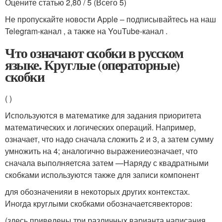
Оцените статью 2,80 / 5 (Всего 5)
Не пропускайте новости Apple – подписывайтесь на наш
Telegram-канал , а также на YouTube-канал .
Что означают скобки в русском
языке. Круглые (операторные)
скобки
( )
Используются в математике для задания приоритета
математических и логических операций. Например,
означает, что надо сначала сложить 2 и 3, а затем сумму
умножить на 4; аналогично выражениеозначает, что
сначала выполняетсяа затем —Наряду с квадратными
скобками используются также для записи компонент
для обозначенияи в некоторых других контекстах.
Иногда круглыми скобками обозначаетсявекторов:
(здесь приведены три различных варианта написания,