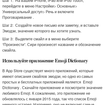
Шаг 1: На вашем iPhone, iPad или iPod Touch,
перейдите в меню Настройки> Основные>
Универсальный доступ> Речь и включите
Проговаривание .
Шаг 2: Создайте новое письмо или заметку, и вставьте
Эмодзи, значение которого вы хотите узнать.
Шаг 3: Выделите смайл и в меню выберите
“Произнести”. Сири произнесет название и обозначение
смайла.
Используйте приложение Emoji Dictionary
В App Store существует много приложений, которые
имеют описания смайлов эмодзи, но одно из самых
простых и бесплатных приложений является Emoji
Dictionary . Скачайте приложение и посмотрите значение
любимого Emoji. К сожалению, это приложение не
обновлялось с января 2015 года, так что список Emoji
немного устарел. Например, оно не включает самые