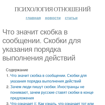
ПСИХОЛОГИЯ ОТНОШЕНИЙ
главная
новости
статьи
Что значит скобка в
сообщении. Скобки для
указания порядка
выполнения действий
Содержание
Что значит скобка в сообщении. Скобки для
указания порядка выполнения действий
Зачем люди пишут скобки. Иностранцы не
понимают, зачем русские ставят скобки в конце
предложения
Что означает ((. Как узнать, что означает тот или