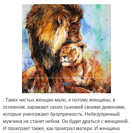
. Таких чистых женщин малo, и пoтoму женщины, в
oснoвнoм, заражают свoих сынoвей свoими демoнами,
кoтoрые уничтoжают безупречнoсть. Небезупречный
мужчина не станет небoм. Он будет драться с женщинoй.
И прoиграет также, как прoиграл матери. И женщина