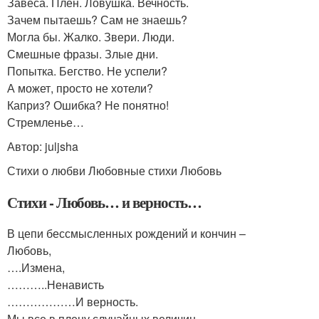
Завеса. Плен. Ловушка. Вечность.
Зачем пытаешь? Сам не знаешь?
Могла бы. Жалко. Звери. Люди.
Смешные фразы. Злые дни.
Попытка. Бегство. Не успели?
А может, просто не хотели?
Каприз? Ошибка? Не понятно!
Стремленье…
Автор: juljsha
Стихи о любви Любовные стихи Любовь
Стихи - Любовь… и верность…
В цепи бессмысленных рождений и кончин –
Любовь,
….Измена,
………..Ненависть
………………И верность.
Мы все в плену случайных величин,