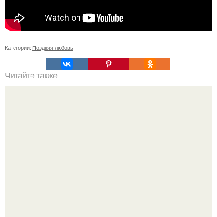
Категории:
Поздняя любовь
Читайте также
Можно ли носить кольцо на безымянном пальце правой
руки незамужней девушке