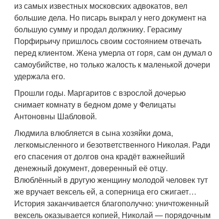
из самых известных московских адвокатов, вел
большие дела. Но писарь выкрал у него документ на
большую сумму и продал должнику. Герасиму
Порфирьичу пришлось своим состоянием отвечать
перед клиентом. Жена умерла от горя, сам он думал о
самоубийстве, но только жалость к маленькой дочери
удержала его.
Прошли годы. Маргаритов с взрослой дочерью
снимает комнату в бедном доме у Фелицаты
Антоновны Шабловой.
Людмила влюбляется в сына хозяйки дома,
легкомысленного и безответственного Николая. Ради
его спасения от долгов она крадёт важнейший
денежный документ, доверенный её отцу.
Влюблённый в другую женщину молодой человек тут
же вручает вексель ей, а соперница его сжигает…
История заканчивается благополучно: уничтоженный
вексель оказывается копией, Николай — порядочным