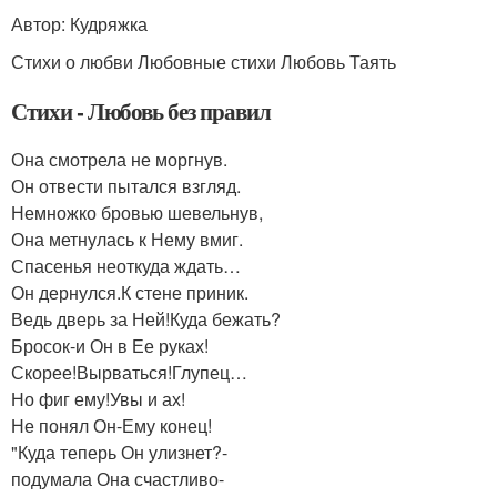
Автор: Кудряжка
Стихи о любви Любовные стихи Любовь Таять
Стихи - Любовь без правил
Она смотрела не моргнув.
Он отвести пытался взгляд.
Немножко бровью шевельнув,
Она метнулась к Нему вмиг.
Спасенья неоткуда ждать…
Он дернулся.К стене приник.
Ведь дверь за Ней!Куда бежать?
Бросок-и Он в Ее руках!
Скорее!Вырваться!Глупец…
Но фиг ему!Увы и ах!
Не понял Он-Ему конец!
"Куда теперь Он улизнет?-
подумала Она счастливо-