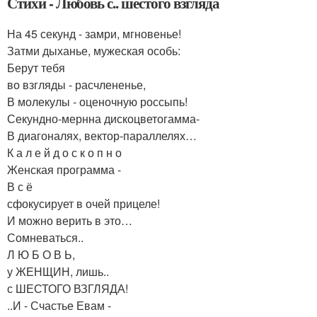
Стихи - Любовь с.. шестого взгляда
На 45 секунд - замри, мгновенье!
Затми дыханье, мужеская особь:
Берут тебя
во взгляды - расчлененье,
В молекулы - оценочную россыпь!
Секундно-мернна дискоцветогамма-
В диагоналях, вектор-параллелях…
К а л е й д о с к о п н о
Женская программа -
В с ё
сфокусирует в очей прицеле!
И можно верить в это…
Сомневаться..
Л Ю Б О В Ь,
у ЖЕНЩИН, лишь..
с ШЕСТОГО ВЗГЛЯДА!
..И - Счастье Евам -