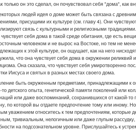
ак только он это сделал, он почувствовал себя "дома", как в
екоторых людей идея о доме может быть связана с древни
ениями, присущими их культуре (см. главу 4). Они чувству
лизируют связь с культурными и религиозными традициями.
н чувствует себя дома в такой среде обитания, где есть вещ
осточным человеком и не вырос на Востоке, но тем не мене
длежащих к этой культуре, он ощущает, как на него нисходя
ужила, что она чувствует себя дома в окружении реликвий и
ицизма. Она сказала, что чувствует себя умиротворенно по
этки Иисуса и святых в разных местах своего дома.
ление быть окруженным предметами, принадлежащими к оп
о-то детского опыта, генетической памяти поколений или к
иаций или даже воспоминаний, сохранившихся от какой-то 
ну, по которой вы отдаете предпочтение тому или иному. Но
ым уважением относитесь к тем предпочтениям, которые де
ным, тривиальным, нелогичным или даже глупым рассудку, 
бности на подсознательном уровне. Прислушайтесь к устре