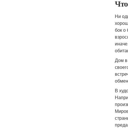
Что
Ни од
хорошо
бок о
взрос
иначе
обита
Дом в
своег
встре
обмен
В худ
Напри
произ
Миров
стран
предан