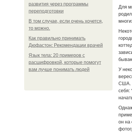
развития через программы
Для м
переподготовки
родил
многи
В том случае, если очень хочется,
то можно.
Некот
город
Как правильно принимать
котте
Дюфастон: Рекомендации врачей
завис
Язык тела: 20 примеров с
бываю
расшифровкой, которые помогут
У нек
вам лучше понимать людей
верес
США. 
себя:
начат
Однаж
пример
он на
фотог