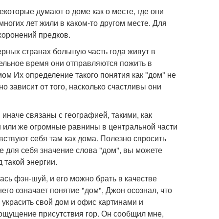
Некоторые думают о доме как о месте, где они
многих лет жили в каком-то другом месте. Для
ахоронений предков.
ерных странах большую часть года живут в
тельное время они отправляются пожить в
мом Их определение такого понятия как "дом" не
но зависит от того, насколько счастливы они
 иначе связаны с географией, такими, как
 или же огромные равнины в центральной части
увствуют себя там как дома. Полезно спросить
те для себя значение слова "дом", вы можете
д такой энергии.
сь фэн-шуй, и его можно брать в качестве
 него означает понятие "дом", Джон осознал, что
 украсить свой дом и офис картинами и
 ощущение присутствия гор. Он сообщил мне,