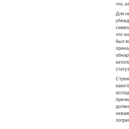
что, к
Для н
убежд
симво
что о
был в
прина
обнар
катол
стату
Стрем
каког
ассоц
причи
должн
неваж
потре