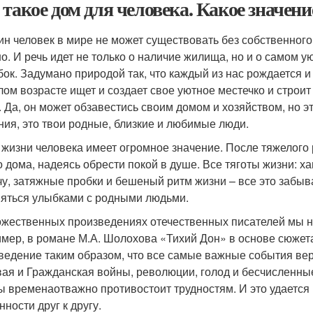
 такое дом для человека. Какое значени
ин человек в мире не может существовать без собственного к
. И речь идет не только о наличие жилища, но и о самом уют
 бок. Задумано природой так, что каждый из нас рождается и
лом возрасте ищет и создает свое уютное местечко и строи
. Да, он может обзавестись своим домом и хозяйством, но эт
ния, это твои родные, близкие и любимые люди.
 жизни человека имеет огромное значение. После тяжелого
о дома, надеясь обрести покой в душе. Все тяготы жизни: х
чу, затяжные пробки и бешеный ритм жизни – все это забыва
яться улыбками с родными людьми.
ожественных произведениях отечественных писателей мы не
мер, в романе М.А. Шолохова «Тихий Дон» в основе сюжета
ведение таким образом, что все самые важные события вер
ая и Гражданская войны, революции, голод и бесчисленные
ы временаотважно противостоит трудностям. И это удается 
ности друг к другу.