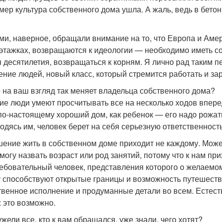
 мер культура собственного дома ушла. А жаль, ведь в бет
ми, наверное, обращали внимание на то, что Европа и Аме
этажках, возвращаются к идеологии — необходимо иметь со
я десятилетия, возвращаться к корням. Я лично рад таким п
ение людей, новый класс, который стремится работать и за
 на ваш взгляд так меняет владельца собственного дома?
ие люди умеют просчитывать все на несколько ходов вперед
по-настоящему хороший дом, как ребенок — его надо рожать
одясь им, человек берет на себя серьезную ответственность
ение жить в собственном доме приходит не каждому. Может
могу назвать возраст или род занятий, потому что к нам пр
ребовательный человек, представления которого о желаемом 
 способствуют открытые границы и возможность путешеств
твенное исполнение и продуманные детали во всем. Естестве
: это возможно.
жели все, кто к вам обращался, уже знали, чего хотят?