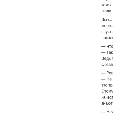
таких
люди.
Вы са
много
спуст
покол
— Что
— Так
Ведь 
Обзав
— Реш
— Не 
это т
Этому
качес
знают
— Неу