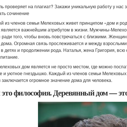
ль проверяет на плагиат? Закажи уникальную работу у нас з
ать сочинение
й из членов семьи Мелеховых живет принципом «дом и род
 является важнейшим атрибутом в жизни. Мужчины-Мелехо
 ради того, чтобы вновь повстречаться с близкими. Женщи
т дома. Огромная связь прослеживается и между взрослыми
 в детях и продолжении рода. Наталья, жена Григория, всю 
спитание.
елеховых дом является не просто местом, где можно поспать,
е и уютное гнездышко. Каждый из членов семьи Мелеховых г
и заключается огромное значение дома для человека.
 это философия. Деревянный дом — эт