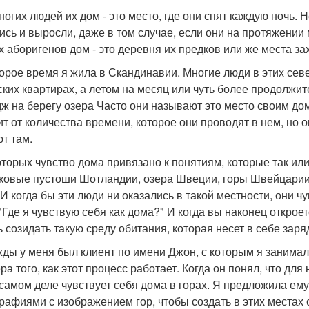
ногих людей их дом - это место, где они спят каждую ночь. 
ись и выросли, даже в том случае, если они на протяжении 
х аборигенов дом - это деревня их предков или же места з
орое время я жила в Скандинавии. Многие люди в этих сев
ских квартирах, а летом на месяц или чуть более продолжи
дж на берегу озера Часто они называют это место своим до
ит от количества времени, которое они проводят в нем, но о
т там.
оторых чувство дома привязано к понятиям, которые так или
ковые пустоши Шотландии, озера Швеции, горы Швейцарии
И когда бы эти люди ни оказались в такой местности, они ч
 "Где я чувствую себя как дома?" И когда вы наконец открое
ь созидать такую среду обитания, которая несет в себе заря
ды у меня был клиент по имени Джон, с которым я занимала
а того, как этот процесс работает. Когда он понял, что для
 самом деле чувствует себя дома в горах. Я предложила ему
рафиями с изображением гор, чтобы создать в этих местах