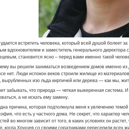
 удается встретить человека, который всей душой болеет за
ым вдохновителем и заместитель генерального директора
вцевым, становится ясно – перед вами именно такой челове
ему вы решили заниматься возведением домов именно из 
се нет. Люди испокон веков строили жилище из материалов,
, вырубленных изо льда кирпичей или дерева — как мы, жит
оит забывать, что природа — четкая выверенная система. И 
оваться, а не искать ему замену.
дна причина, которая подтолкнула меня к увлечению темой
офия, что есть у частного дома. Не секрет, что характер ч
тей во многом зависит от того, в каких условиях он растет, 
д, когда Хрущев со своими соратниками переселили всех ж