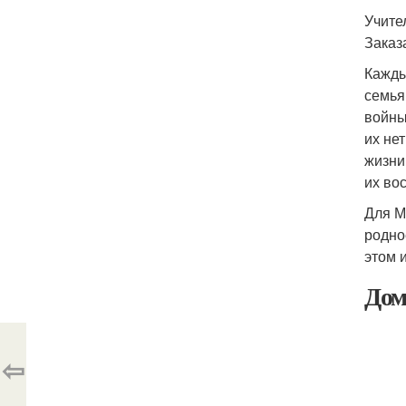
Учите
Заказ
Кажды
семья
войны
их не
жизни
их во
Для М
родно
этом 
Дом
⇦