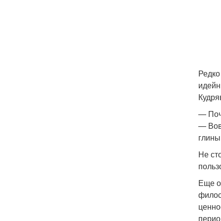
Редко
идейн
Кудря
— Поч
— Вов
глины
Не ст
польз
Еще о
филос
ценнос
перио