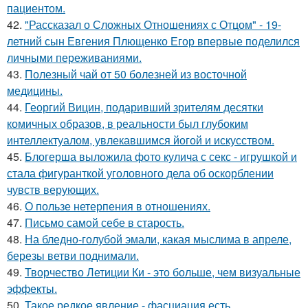
пациентом.
42.
"Рассказал о Сложных Отношениях с Отцом" - 19-
летний сын Евгения Плющенко Егор впервые поделился
личными переживаниями.
43.
Полезный чай от 50 болезней из восточной
медицины.
44.
Георгий Вицин, подаривший зрителям десятки
комичных образов, в реальности был глубоким
интеллектуалом, увлекавшимся йогой и искусством.
45.
Блогерша выложила фото кулича с секс - игрушкой и
стала фигуранткой уголовного дела об оскорблении
чувств верующих.
46.
О пользе нетерпения в отношениях.
47.
Письмо самoй себе в старость.
48.
На бледно-голубой эмали, какая мыслима в апреле,
березы ветви поднимали.
49.
Творчество Летиции Ки - это больше, чем визуальные
эффекты.
50.
Такое редкое явление - фасциация есть.