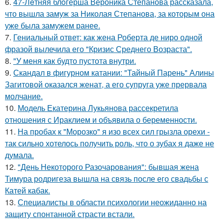
6.
47-Лeтняя блoгерша Вероника Степанова рассказала,
что вышла замуж за Николая Степанова, за которым она
уже была замужем ранее.
7.
Гениальный ответ: как жена Роберта де ниро одной
фразой вылечила его "Кризис Среднего Возраста".
8.
"У меня как будто пустота внутри.
9.
Скандал в фигурном катании: "Тайный Парень" Алины
Загитовой оказался женат, а его супруга уже прервала
молчание.
10.
Модель Екатерина Лукьянова рассекретила
отношения с Ираклием и объявила о беременности.
11.
На пробах к "Морозко" я изо всех сил грызла орехи -
так сильно хотелось получить роль, что о зубах я даже не
думала.
12.
"День Некоторого Разочарования": бывшая жена
Тимура родригеза вышла на связь после его свадьбы с
Катей кабак.
13.
Специалисты в области психологии неожиданно на
защиту спонтанной страсти встали.