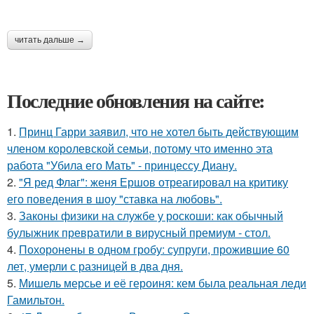
читать дальше →
Последние обновления на сайте:
1.
Принц Гарри заявил, что не хотел быть действующим
членом королевской семьи, потому что именно эта
работа "Убила его Мать" - принцессу Диану.
2.
"Я ред Флаг": женя Ершов отреагировал на критику
его поведения в шоу "ставка на любовь".
3.
Законы физики на службе у роскоши: как обычный
булыжник превратили в вирусный премиум - стол.
4.
Похоронены в одном гробу: супруги, прожившие 60
лет, умерли с разницей в два дня.
5.
Мишель мерсье и её героиня: кем была реальная леди
Гамильтон.