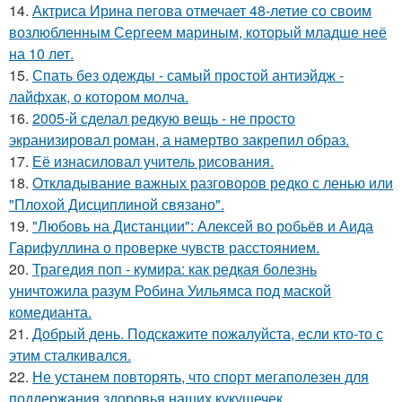
14.
Актриса Ирина пегова отмечает 48-летие со своим
возлюбленным Сергеем мариным, который младше неё
на 10 лет.
15.
Спать без одежды - самый простой антиэйдж -
лайфхак, о котором молча.
16.
2005-й сделал редкую вещь - не просто
экранизировал роман, а намертво закрепил образ.
17.
Её изнасиловал учитель рисования.
18.
Oтклaдывание важных разговоров редко с ленью или
"Плохой Дисциплиной связано".
19.
"Любовь на Дистанции": Алексей во робьёв и Аида
Гарифуллина о проверке чувств расстоянием.
20.
Трагедия поп - кумира: как редкая болезнь
уничтожила разум Робина Уильямса под маской
комедианта.
21.
Добрый день. Подскaжите пожалуйста, если кто-то с
этим сталкивался.
22.
Не устанем повторять, что спорт мегаполезен для
поддержания здоровья наших кукушечек.