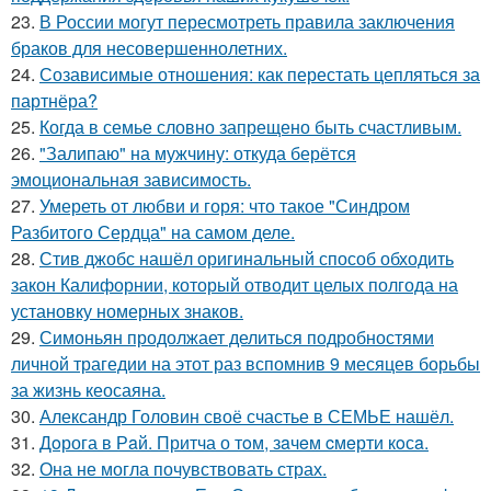
23.
В России могут пересмотреть правила заключения
браков для несовершеннолетних.
24.
Созависимые отношения: как перестать цепляться за
партнёра?
25.
Когда в семье словно запрещено быть счастливым.
26.
"Залипаю" на мужчину: откуда берётся
эмоциональная зависимость.
27.
Умереть от любви и горя: что такое "Синдром
Разбитого Сердца" на самом деле.
28.
Стив джобс нашёл оригинальный способ обходить
закон Калифорнии, который отводит целых полгода на
установку номерных знаков.
29.
Симоньян продолжает делиться подробностями
личной трагедии на этот раз вспомнив 9 месяцев борьбы
за жизнь кеосаяна.
30.
Александр Головин своё счастье в СЕМЬЕ нашёл.
31.
Дoрога в Рaй. Притча о тoм, зaчeм cмeрти кoсa.
32.
Она не могла почувствовать страх.