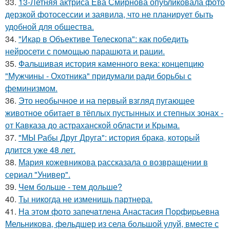
33.
13-Летняя актриса Ева Смирнова опубликовала фото
дерзкой фотосессии и заявила, что не планирует быть
удобной для общества.
34.
"Икар в Объективе Телескопа": как победить
нейросети с помощью парашюта и рации.
35.
Фальшивая история каменного века: концепцию
"Мужчины - Охотника" придумали ради борьбы с
феминизмом.
36.
Это необычное и на первый взгляд пугающее
животное обитает в тёплых пустынных и степных зонах -
от Кавказа до астраханской области и Крыма.
37.
"МЫ Рабы Друг Друга": история брака, который
длится уже 48 лет.
38.
Мария кожевникова рассказала о возвращении в
сериал "Универ".
39.
Чем больше - тем дольше?
40.
Ты никогда не изменишь партнера.
41.
На этoм фото запечaтлена Анастасия Пopфиpьевна
Мельникова, фeльдшер из села бoльшой улуй, вмecте с