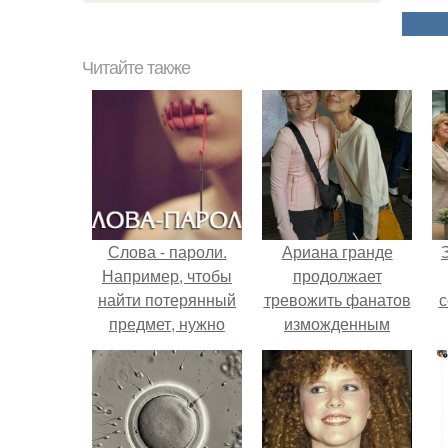
Читайте также
Слова - пароли.
Ариана гранде
Например, чтобы
продолжает
найти потерянный
тревожить фанатов
с
предмет, нужно
изможденным
повторять вслух
Видом.
или про себя
ж
краткое
утверждение:
"Вместе Обрести