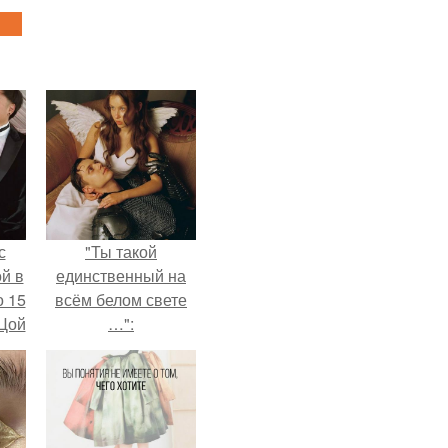
с
"Ты такой
й в
единственный на
о 15
всём белом свете
 Цой
…":
й".