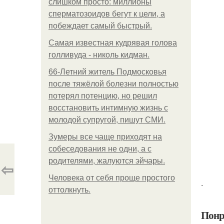
слишком просто: миллионы
сперматозоидов бегут к цели, а
побеждает самый быстрый.
Самая известная кудрявая голова
голливуда - николь кидман.
66-Летний житель Подмосковья
после тяжёлой болезни полностью
потерял потенцию, но решил
восстановить интимную жизнь с
молодой супругой, пишут СМИ.
Зумеры все чаще приходят на
собеседования не одни, а с
родителями, жалуются эйчары.
⇦
Человека от себя проще простого
.
оттолкнуть.
Понр