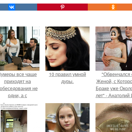
Зумеры все чаще
10 правил умной
"Обвенчался 
приходят на
дуры.
Женой, с Которо
обеседования не
Браке уже Окол
одни, а с
лет" - Анатолий
родителями,
удивил
алуются эйчары.
поклонников
"тайной свадьбо