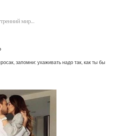
утренний мир...
?
просак, запомни: ухаживать надо так, как ты бы