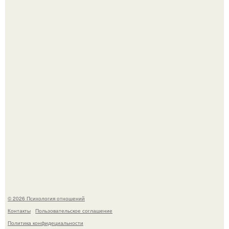
После расставания парень пришёл к девушке домой и
потребовал вернуть всё, что когда-либо ей дарил.
Денежное дерево - рецепты для здоровья.
© 2026 Психология отношений
Контакты
Пользовательское соглашение
Политика конфидециальности