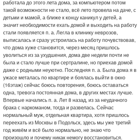
работала до этого лета дома, за компьютером потом
такой возможности не стало, всё лето провела на даче, с
детьми и мамой, а ближе к концу каникул у детей, а
значит необходимости ехать домой и выходить на работу
стали появляется п. а. Легла в клинику неврозов,
выписалась и сразу устроилась на работу почувствовав,
что дома хуже становится, через месяц пришлось
уволиться из за ухудшения, дома две недели почти не
была и стало лучше при сертралине, но приехав домой
даже с родными неуютно. Последняя п. а. Была дома я в
ужасе металась по квартире и боялась выйти в окно
(16этаж) сейчас боюсь повторения, боюсь оставаться
одна, тревога постоянная дома, в других местах лучше.
Впервые начались п. а. Лет 8 назад, из за неудачного
брака с наркоманом, тогда и развелась. Сейчас
нормальный муж, отдельная квартира, хотя пришлось
переехать из Москвы в Подольск, здесь мы уже третий
год живём и всё было нормально, не знаю что
произошло и почему никак немогу восстановиться.