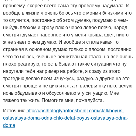
проблему. скорее всего сама эту проблему надумала. И
вообще в жизни я очень боюсь что с моими близкими что
то случится, постоянно об этом думаю, подумаю о чем-
нибудь плохом и сразу плюю через левое плечо, народ
смотрит думает наверное что у меня крыша едет, никто
ж не знает о чем думаю. И вообще я стала какая то
странная в основном думаю только о плохом, постоянно
чего то боюсь, очень не решительная стала, на все очень
плохо реагирую, то есть бывают такие ситуации что ну
наругали тебя например на работе, я сразу из этого
трагедию делаю всем изнужусь, раздую. а другие на это
смотрят проще и не циклятся, а я валерьянку пью, целую
ночь обдумываю и обсусоливаю эту ситуацию. Мне
тяжело так жить. Помогите мне, пожалуйста.
Источник:
https://psihologiyaotnoshenij.com/stati/boyus-
ostavatsya-doma-odna-chto-delat-boyus-ostavatsya-odna-
doma