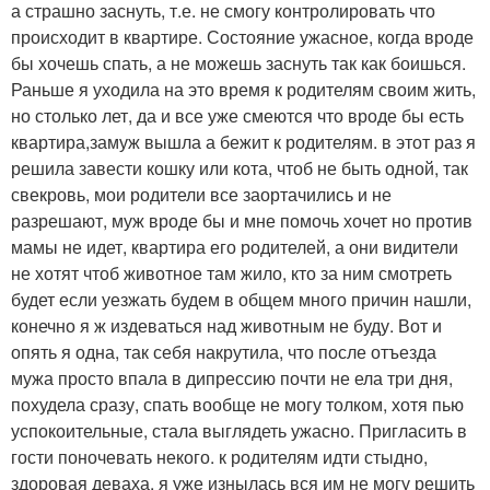
а страшно заснуть, т.е. не смогу контролировать что
происходит в квартире. Состояние ужасное, когда вроде
бы хочешь спать, а не можешь заснуть так как боишься.
Раньше я уходила на это время к родителям своим жить,
но столько лет, да и все уже смеются что вроде бы есть
квартира,замуж вышла а бежит к родителям. в этот раз я
решила завести кошку или кота, чтоб не быть одной, так
свекровь, мои родители все заортачились и не
разрешают, муж вроде бы и мне помочь хочет но против
мамы не идет, квартира его родителей, а они видители
не хотят чтоб животное там жило, кто за ним смотреть
будет если уезжать будем в общем много причин нашли,
конечно я ж издеваться над животным не буду. Вот и
опять я одна, так себя накрутила, что после отъезда
мужа просто впала в дипрессию почти не ела три дня,
похудела сразу, спать вообще не могу толком, хотя пью
успокоительные, стала выглядеть ужасно. Пригласить в
гости поночевать некого. к родителям идти стыдно,
здоровая деваха, я уже изнылась вся им не могу решить