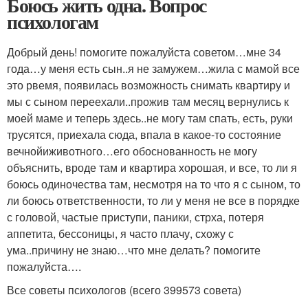
Боюсь жить одна. Вопрос
психологам
Добрый день! помогите пожалуйста советом…мне 34
года…у меня есть сын..я не замужем…жила с мамой все
это рвемя, появилась возможность снимать квартиру и
мы с сыном переехали..прожив там месяц вернулись к
моей маме и теперь здесь..не могу там спать, есть, руки
трусятся, приехала сюда, впала в какое-то состояние
вечнойиживотного…его обоснованность не могу
объяснить, вроде там и квартира хорошая, и все, то ли я
боюсь одиночества там, несмотря на то что я с сыном, то
ли боюсь ответственности, то ли у меня не все в порядке
с головой, частые приступи, паники, стрха, потеря
аппетита, бессоницы, я часто плачу, схожу с
ума..причину не знаю…что мне делать? помогите
пожалуйста….
Все советы психологов (всего 399573 совета)