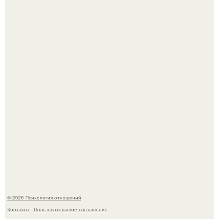
"3 Мечты юности и громкий финал": как Арнольд
шварценеггер женился на племяннице Кеннеди.
Расплата за характер?
© 2026 Психология отношений
Контакты
Пользовательское соглашение