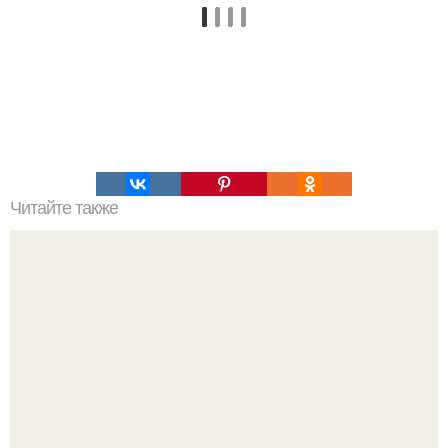
Читайте также
Топ 10 лучших игр на Троих дома без компьютера. 20
самых интересных игр для компании