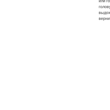
или г
голов
выдох
верни