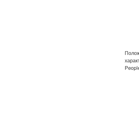
Полож
харак
Peopl