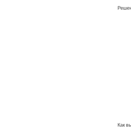
Решен
Как в