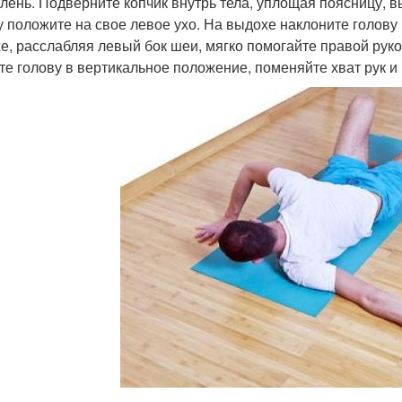
олень. Подверните копчик внутрь тела, уплощая поясницу, 
у положите на свое левое ухо. На выдохе наклоните голов
е, расслабляя левый бок шеи, мягко помогайте правой руко
те голову в вертикальное положение, поменяйте хват рук и