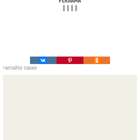
Читайте также
Игры для влюбленных пар на расстоянии. Топ 7 идей
для свидания на расстоянии