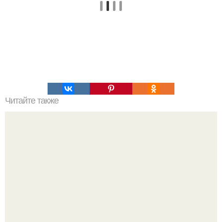
Читайте также
Топ 10 лучших игр на Троих дома без компьютера. 20
самых интересных игр для компании