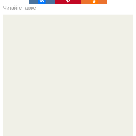
Читайте также
Игры для влюбленных пар дома.
Напоминалка: привычка замечать хорошее даже в
самые серые дни - это не очередная сказка из книг по