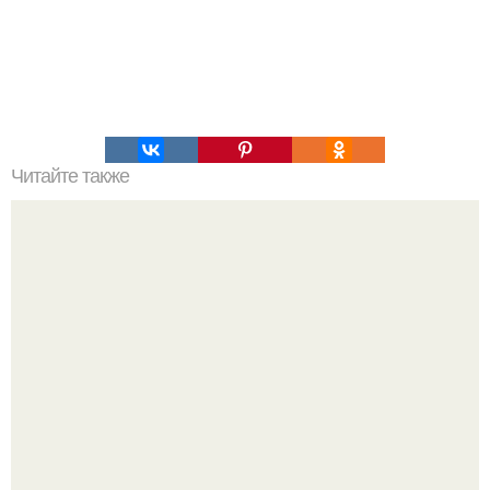
Читайте также
Что означают скобки в переписке с девушкой. Что
означает несколько полукруглых скобочек в конце
предложения?