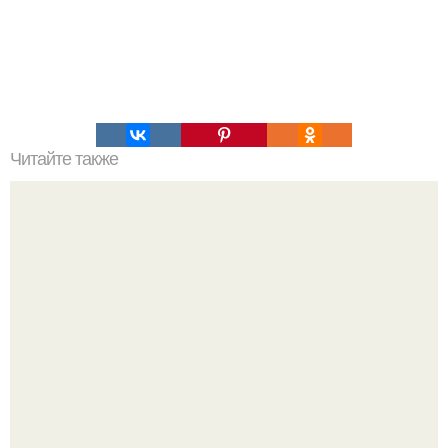
Читайте также
Причины депрессивного состояния. Депрессивные
состояния и их основные виды