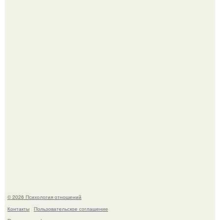
"3 Мечты юности и громкий финал": как Арнольд
шварценеггер женился на племяннице Кеннеди.
Расплата за характер?
© 2026 Психология отношений
Контакты
Пользовательское соглашение