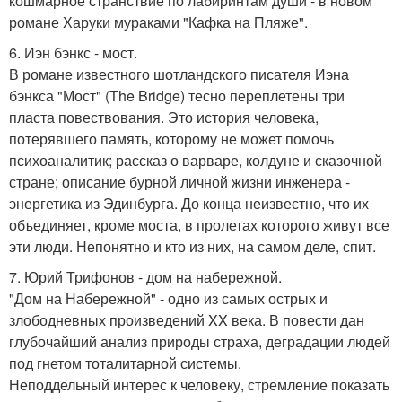
кошмарное странствие по лабиринтам души - в новом
романе Харуки мураками "Кафка на Пляже".
6. Иэн бэнкс - мост.
В романе известного шотландского писателя Иэна
бэнкса "Мост" (The Bridge) тесно переплетены три
пласта повествования. Это история человека,
потерявшего память, которому не может помочь
психоаналитик; рассказ о варваре, колдуне и сказочной
стране; описание бурной личной жизни инженера -
энергетика из Эдинбурга. До конца неизвестно, что их
объединяет, кроме моста, в пролетах которого живут все
эти люди. Непонятно и кто из них, на самом деле, спит.
7. Юрий Трифонов - дом на набережной.
"Дом на Набережной" - одно из самых острых и
злободневных произведений XX века. В повести дан
глубочайший анализ природы страха, деградации людей
под гнетом тоталитарной системы.
Неподдельный интерес к человеку, стремление показать