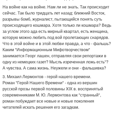
На войне как на войне. Нам ли не знать. Так происходит
сейчас. Так было тридцать лет назад: ближний Восток,
разрывы бомб, журналист, пытающийся понять суть
происходящего кошмара. Хотя только ли кошмара? Ведь
за углом этого ада есть мирный квартал, есть женщина,
которую можно любить под вой пролетающих снарядов.
Что в этой войне и в этой любви правда, а что - фальшь?
Каким "Информационным Мифотворчеством"
занимается Георг лашен, отправляя свои репортажи в
одну из немецких газет? Мысль изреченная ложь есть"?
А чувства. А сама жизнь. Неужели и они - фальшивка?
3. Михаил Лермонтов - герой нашего времени.
Роман "Герой Нашего Времени" - одна из вершин
русской прозы первой половины XIX в. воспринятый
современниками М. Ю. Лермонтова как "странный",
роман побуждает все новые и новые поколения
читателей искать решения его загадкам.