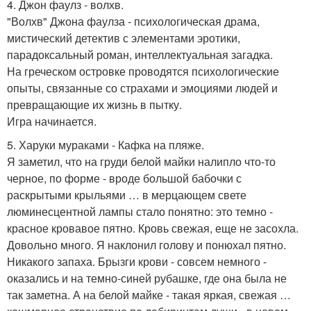
4. Джон фаулз - волхв.
"Волхв" Джона фаулза - психологическая драма,
мистический детектив с элементами эротики,
парадоксальный роман, интеллектуальная загадка.
На греческом островке проводятся психологические
опыты, связанные со страхами и эмоциями людей и
превращающие их жизнь в пытку.
Игра начинается.
5. Харуки мураками - Кафка на пляже.
Я заметил, что на груди белой майки налипло что-то
черное, по форме - вроде большой бабочки с
раскрытыми крыльями … в мерцающем свете
люминесцентной лампы стало понятно: это темно -
красное кровавое пятно. Кровь свежая, еще не засохла.
Довольно много. Я наклонил голову и понюхал пятно.
Никакого запаха. Брызги крови - совсем немного -
оказались и на темно-синей рубашке, где она была не
так заметна. А на белой майке - такая яркая, свежая …