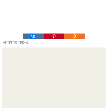
Читайте также
10 видов лжи, в которую мы почему-то верим.