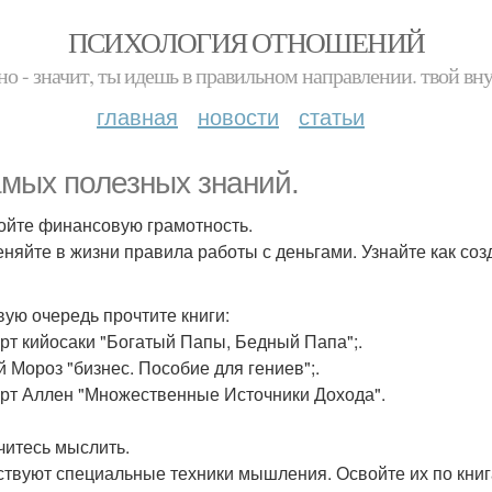
ПСИХОЛОГИЯ ОТНОШЕНИЙ
но - значит, ты идешь в правильном направлении. твой вн
главная
новости
статьи
амых полезных знаний.
войте финансовую грамотность.
няйте в жизни правила работы с деньгами. Узнайте как соз
вую очередь прочтите книги:
ерт кийосаки "Богатый Папы, Бедный Папа";.
й Мороз "бизнес. Пособие для гениев";.
ерт Аллен "Множественные Источники Дохода".
учитесь мыслить.
твуют специальные техники мышления. Освойте их по книг