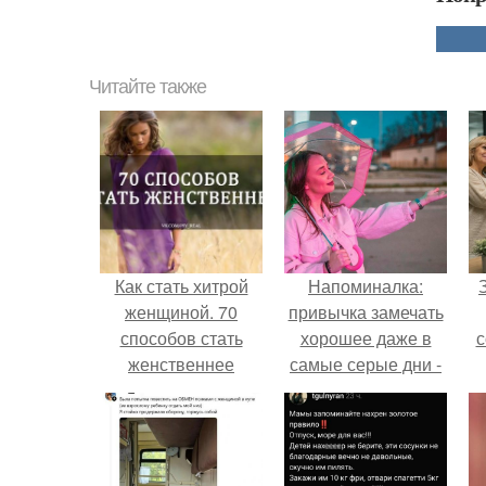
Читайте также
Как стать хитрой
Напоминалка:
женщиной. 70
привычка замечать
способов стать
хорошее даже в
с
женственнее
самые серые дни -
это не очередная
сказка из книг по
ж
саморазвитию.