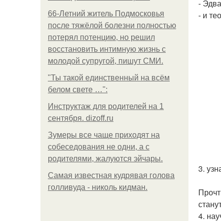
- Эдва
66-Летний житель Подмосковья
- и т
после тяжёлой болезни полностью
потерял потенцию, но решил
восстановить интимную жизнь с
молодой супругой, пишут СМИ.
"Ты такой единственный на всём
белом свете …":
Инструктаж для родителей на 1
сентября. dizoff.ru
Зумеры все чаще приходят на
собеседования не одни, а с
родителями, жалуются эйчары.
3. узн
Самая известная кудрявая голова
голливуда - николь кидман.
Прочт
стану
4. нау