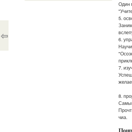
Один 
"Учит
5. ос
Заним
вслеп
⇦
6. уп
Научи
"Осоз
прикл
7. изу
Успеш
желае
8. пр
Самый
Прочт
чиа.
Понр