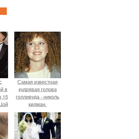
с
Самая известная
й в
кудрявая голова
о 15
голливуда - николь
 Цой
кидман.
й".