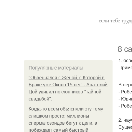
если тебе труд
8 с
1. ос
Приме
Популярные материалы
"Обвенчался с Женой, с Которой в
В пер
Браке уже Около 15 лет" - Анатолий
- Роб
Цой удивил поклонников "тайной
- Юри
свадьбой".
- Роб
Когда-то всем объясняли эту тему
слишком просто: миллионы
2. на
сперматозоидов бегут к цели, а
Сущес
побеждает самый быстрый.