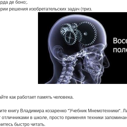
рда де боно;.
еории решения изобретательских задач (триз.
айте как работает память человека.
ите книгу Владимира козаренко "Учебник Мнемотехники". Лиш
т отличниками в школе, просто применяя техники запоминан
читесь быстро читать.