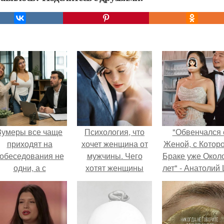
Зумеры все чаще
Психология, что
"Обвенчался 
приходят на
хочет женщина от
Женой, с Которо
обеседования не
мужчины. Чего
Браке уже Окол
одни, а с
хотят женщины
лет" - Анатолий
родителями,
удивил
алуются эйчары.
поклонников
"тайной свадьбо