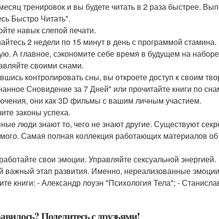
месяц тренировок и вы будете читать в 2 раза быстрее. Вы
есь Быстро Читать".
войте навык слепой печати.
айтесь 2 недели по 15 минут в день с программой стамина. 
ую. А главное, сэкономите себе время в будущем на наборе 
равляйте своими снами.
вшись контролировать сны, вы откроете доступ к своим тв
нанное Сновидение за 7 Дней" или прочитайте книги по сн
ючения, они как 3D фильмы с вашим личным участием.
чите законы успеха.
ные люди знают то, чего не знают другие. Существуют секр
мого. Самая полная коллекция работающих материалов об у
оработайте свои эмоции. Управляйте сексуальной энергией.
 важный этап развития. Именно, нереализованные эмоции 
ите книги: - Александр лоуэн "Психология Тела"; - Станисла
авилось? Поделитесь с друзьями!