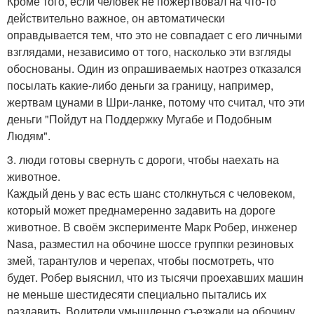
Кроме того, если человек не пожертвовал на что-то
действительно важное, он автоматически
оправдывается тем, что это не совпадает с его личными
взглядами, независимо от того, насколько эти взгляды
обоснованы. Один из опрашиваемых наотрез отказался
посылать какие-либо деньги за границу, например,
жертвам цунами в Шри-ланке, потому что считал, что эти
деньги "Пойдут на Поддержку Мугабе и Подобным
Людям".
3. люди готовы свернуть с дороги, чтобы наехать на
животное.
Каждый день у вас есть шанс столкнуться с человеком,
который может преднамеренно задавить на дороге
животное. В своём эксперименте Марк Робер, инженер
Nasa, разместил на обочине шоссе группки резиновых
змей, тарантулов и черепах, чтобы посмотреть, что
будет. Робер выяснил, что из тысячи проехавших машин
не меньше шестидесяти специально пытались их
раздавить. Водители умышленно съезжали на обочину,