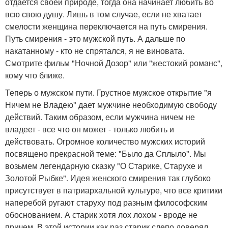
отдается своей природе, тогда она начинает любить во
всю свою душу. Лишь в том случае, если не хватает
смелости женщина переключается на путь смирения.
Путь смирения - это мужской путь. А дальше по
накатанному - кто не спрятался, я не виновата.
Смотрите фильм "Ночной Дозор" или "жестокий романс",
кому что ближе.
Теперь о мужском пути. Грустное мужское открытие "я
Ничем не Владею" дает мужчине необходимую свободу
действий. Таким образом, если мужчина ничем не
владеет - все что он может - только любить и
действовать. Огромное количество мужских историй
посвящено прекрасной теме: "Было да Сплыло". Мы
возьмем легендарную сказку "О Старике, Старухе и
Золотой Рыбке". Идея женского смирения так глубоко
присутствует в патриархальной культуре, что все критики
наперебой ругают старуху под разным философским
обоснованием. А старик хотя лох лохом - вроде не
причем. В этой истории как раз старик слепо доверял