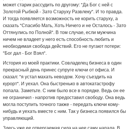
может старик рассудить по другому: "Да Бог с ней с
Золотой Рыбкой - Зато Старуху Развлеку". И то правда.
И тогда появляется возможность не корить старуху, а
сказать "Спасибо Мать, Хоть Ничего и не Осталось - Зато
Оттянулись по Полной". В том случае, если мужчина
ничем не владеет у него есть способность любить и
необходимая свобода действий. Его не пугают потери:
"Бог дал - Бог Взял".
История из моей практики. Совладелец бизнеса в один
прекрасный день принес супруге ключи от офиса. И
сказал: "я устал махать неводом. Хочу съездить на
курорт". И уехал. Она быстренько в автокатастрофу
попала. Заметьте. С ним было все в порядке. Ведь он ее
не ограничил - напротив предоставил свободу. Она ведь
могла поступить точного также - передать ключи кому-
нибудь и уехать вместе с ним. Так у бизнеса появился бы
управляющий.
Здесь уже ее отвергаемая сила на нее саму напала. В