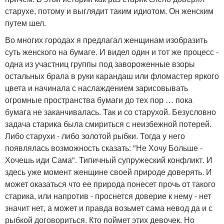
старухе, потому и выглядит таким идиотом. Он женским
путем шел.
Во многих городах я предлагал женщинам изобразить
суть женского на бумаге. И видел один и тот же процесс -
одна из участниц группы под завороженные взоры
остальных брала в руки карандаш или фломастер яркого
цвета и начинала с наслаждением зарисовывать
огромные пространства бумаги до тех пор … пока
бумага не заканчивалась. Так и со старухой. Безусловно
задача старика была смириться с неизбежной потерей.
Либо старухи - либо золотой рыбки. Тогда у него
появлялась возможность сказать: "Не Хочу Больше -
Хочешь иди Сама". Типичный супружеский конфликт. И
здесь уже момент женщине своей природе доверять. И
может оказаться что ее природа понесет прочь от такого
старика, или напротив - проснется доверие к нему - нет
значит нет, а может и правда возьмет сама невод да и с
рыбкой договориться. Кто поймет этих девочек. Но