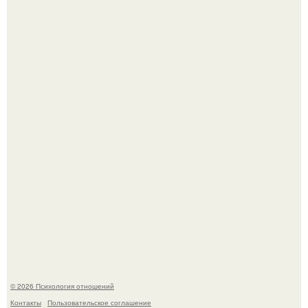
Легенда тяжелой атлетики: феноменальные рекорды
Леонида Тараненко.
Отсутствие регулярного секса для женского здоровья
опасно.
© 2026 Психология отношений
Контакты
Пользовательское соглашение