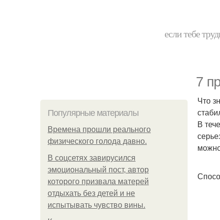
если тебе труд
7 п
Что з
стаби
Популярные материалы
В теч
Bpeмена прошли реального
серье
физического голода давно.
можно
В соцсетях завирусился
эмоциональный пост, автор
Спосо
которого призвала матерей
отдыхать без детей и не
испытывать чувство вины.