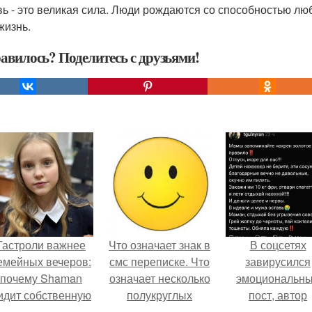
ь - это великая сила. Люди рождаются со способностью люб
жизнь.
авилось? Поделитесь с друзьями!
Гастроли важнее
Что означает знак в
В соцсетях
емейных вечеров:
смс переписке. Что
завирусился
почему Shaman
означает несколько
эмоциональн
идит собственную
полукруглых
пост, автор
дочь чаще на
скобочек в конце
которого призв