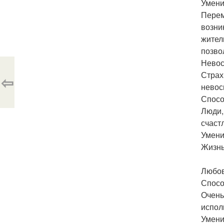
Умени
Перем
возни
жител
позво
Невос
Страх
⇦
невос
Спосо
Люди,
счаст
Умени
Жизнь
Любов
Спосо
Очень
испол
Умени