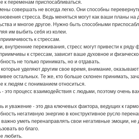
е к переменам приспосабливаться.
ены совершать не всегда легко. Они способны перевернуть 
кновения стресса. Ведь меняться могут как ваши планы на д
ьства и многое другое. Нужно быть способными приспосабл
ляя им выбить себя из колеи.
приимчивость к стрессам.
и, внутренние переживания, стресс могут привести к ряду ф
приимчивы к стрессам, зависит ваше духовное и физическо
бность не только принимать, но и отдавать.
 которые уделяют другим свое время, внимание, оказываю
ливее остальных. Те же, кто больше склонен принимать, за
е к людям с пониманием относиться.
 - это процесс взаимодействия с людьми, поэтому очень ва
ь и уважение - это два ключевых фактора, ведущих к гармо
бность негативную энергию в конструктивное русло перена
 важно уметь перенаправлять свои негативные эмоции, не де
ьзовать во благо.
е любить.