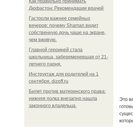
Как правильно принимать
Дюфастон: Рекомендации врачей
Гастроли важнее семейных
вечеров: почему Shaman видит
собственную дочь чаще на экране,
чем вживую.
Главной героиней стала
школьница, забеременевшая от 21-
летнего парня.
Инструктаж для родителей на 1
сентября. dizoff.ru
Билет против материнского права:
Это в
нижняя полка внезапно нашла
готов
законного владельца.
сущес
котор