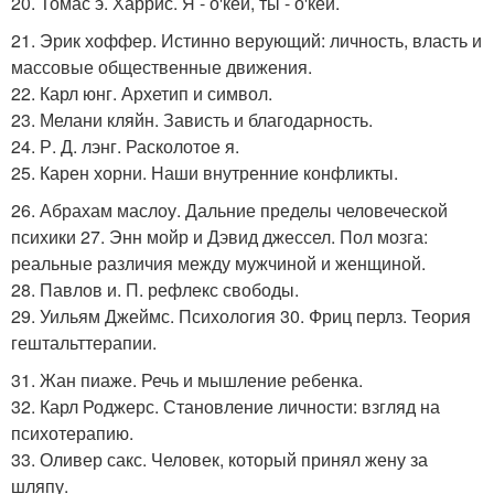
20. Томас э. Харрис. Я - о'кей, ты - о'кей.
21. Эрик хоффер. Истинно верующий: личность, власть и
массовые общественные движения.
22. Карл юнг. Архетип и символ.
23. Мелани кляйн. Зависть и благодарность.
24. Р. Д. лэнг. Расколотое я.
25. Карен хорни. Наши внутренние конфликты.
26. Абрахам маслоу. Дальние пределы человеческой
психики 27. Энн мойр и Дэвид джессел. Пол мозга:
реальные различия между мужчиной и женщиной.
28. Павлов и. П. рефлекс свободы.
29. Уильям Джеймс. Психология 30. Фриц перлз. Теория
гештальттерапии.
31. Жан пиаже. Речь и мышление ребенка.
32. Карл Роджерс. Становление личности: взгляд на
психотерапию.
33. Оливер сакс. Человек, который принял жену за
шляпу.