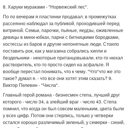
8. Харуки мураками - "Норвежский лес".
По по вечерам я пластинки продавал. в промежутках
рассеянно наблюдал за публикой, проходившей перед
витриной. Семьи, парочки, пьяные, якудзы, оживленные
девицы в мини-юбках, парни с битницкими бородками,
хостессы из баров и другие непонятные люди. Стоило
поставить рок, как у магазина собрались хиппи и
бездельники - некоторые пританцовывали, кто-то нюхал
растворитель, кто-то просто сидел на асфальте. Я
вообще перестал понимать, что к чему. "Что"что же это
такое? думал я. - что все они хотят этим сказать? 9.
Виктор Пелевин - "Числа".
Главный герой романа - бизнесмен степа, лучший друг
которого - число 34, а злейший враг - число 43. Степа
помнил, что когда он был совсем маленьким, цвета были
у всех цифр. Потом они стерлись, только у четверки
остался хорошо различимый зеленый, у семерки - синий,