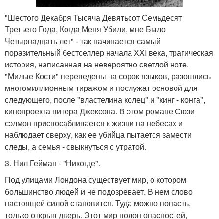
"Шестого Декабря Тысяча Девятьсот Семьдесят
Третьего Года, Когда Меня Убили, мне Было
Четырнадцать лет" - так начинается самый
поразительный бестселлер начала XXI века, трагическая
история, написанная на невероятно светлой ноте.
"Милые Кости" переведены на сорок языков, разошлись
многомиллионным тиражом и послужат основой для
следующего, после "властелина колец" и "кинг - конга",
кинопроекта питера Джексона. В этом романе Сюзи
сэлмон приспосабливается к жизни на небесах и
наблюдает сверху, как ее убийца пытается замести
следы, а семья - свыкнуться с утратой.
3. Нил Гейман - "Никогде".
Под улицами Лондона существует мир, о котором
большинство людей и не подозревает. В нем слово
настоящей силой становится. Туда можно попасть,
только открыв дверь. Этот мир полон опасностей,