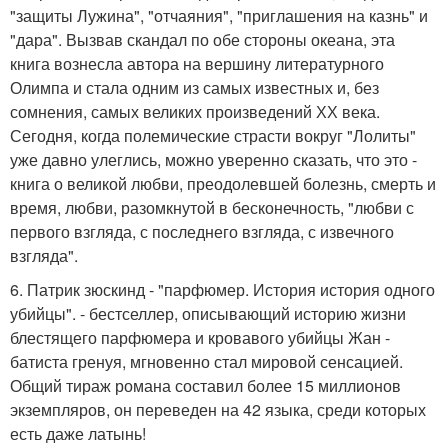
"защиты Лужина", "отчаяния", "приглашения на казнь" и
"дара". Вызвав скандал по обе стороны океана, эта
книга вознесла автора на вершину литературного
Олимпа и стала одним из самых известных и, без
сомнения, самых великих произведений ХХ века.
Сегодня, когда полемические страсти вокруг "Лолиты"
уже давно улеглись, можно уверенно сказать, что это -
книга о великой любви, преодолевшей болезнь, смерть и
время, любви, разомкнутой в бесконечность, "любви с
первого взгляда, с последнего взгляда, с извечного
взгляда".
6. Патрик зюскинд - "парфюмер. История история одного
убийцы". - бестселлер, описывающий историю жизни
блестящего парфюмера и кровавого убийцы Жан -
батиста гренуя, мгновенно стал мировой сенсацией.
Общий тираж романа составил более 15 миллионов
экземпляров, он переведен на 42 языка, среди которых
есть даже латынь!