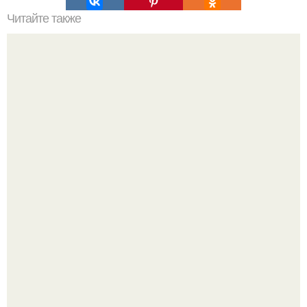
Читайте также
Если мужчина подмигивает женщине, что это значит.
Зачем мужчина мне подмигнул?
Брэдли Купер и Джиджи хадид спровоцировали слухи о