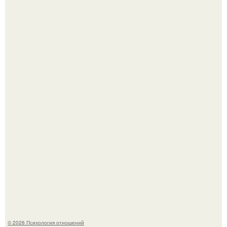
Мужчина пришёл искать любовницу и принёс семейное
портфолио.
Денежное дерево - рецепты для здоровья.
© 2026 Психология отношений