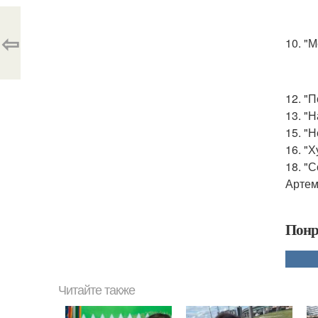
⇦
10. "М
12. "
13. "
15. "
16. "
18. "
Артем
Понр
Читайте также