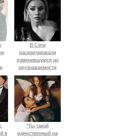
о
В Сети
ое
раскритиковали
изменившуюся до
е
неузнаваемости
ое
Марину зудину.
е.
с
"Ты такой
й в
единственный на