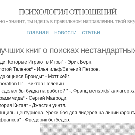
ПСИХОЛОГИЯ ОТНОШЕНИЙ
но - значит, ты идешь в правильном направлении. твой вн
главная
новости
статьи
лучших книг о поисках нестандартны
юди, Которые Играют в Игры" - Эрик Берн.
олотой Теленок" - Илья ильф/Евгений Петров.
ыдающиеся Брэнды" - Мэтт хейг.
neration П" - Виктор Пелевин.
о сделал бы будда на работе? " -. Франц меткалф/галлагер х
ирамммида" - Сергей Мавроди.
тория Китая" - Джастин уинтл.
ринципы центуриона. Уроки боя для лидеров на линии фронт
9 франков" - Фредерик бегбедер.