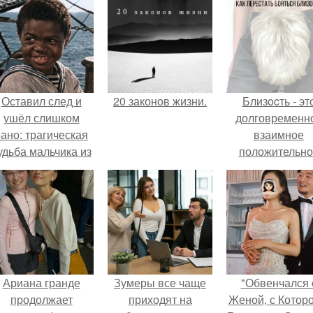
Оставил след и
20 законов жизни.
Близocть - эт
ушёл слишком
долговременн
ано: трагическая
взаимное
удьба мальчика из
положительно
фильма
эмоциональн
"Максимка".
вовлечение,
взаимодействи
Ариана гранде
Зумеры все чаще
"Обвенчался 
продолжает
приходят на
Женой, с Которо