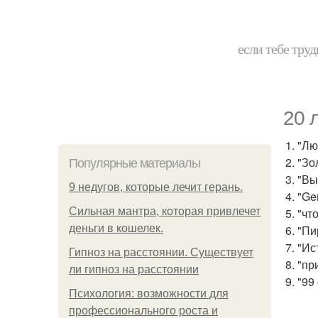
если тебе труд
20 
1. "Л
2. "З
Популярные материалы
3. "В
9 недугов, которые лечит герань.
4. "Ge
Сильная мантра, которая привлечет
5. "чт
деньги в кошелек.
6. "П
7. "Ис
Гипноз на расстоянии. Существует
8. "п
ли гипноз на расстоянии
9. "9
Психология: возможности для
профессионального роста и