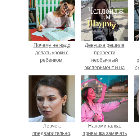
Почему не надо
Девушка решила
делать уроки с
провести
ребенком.
необычный
р
эксперимент и на
с
протяжении 30
дней питалась
одной шаурмой.
Лерчек,
Напоминалка:
предварительно,
привычка замечать