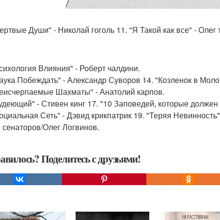
ертвые Души" - Николай гоголь 11. "Я Такой как все" - Олег 
Психология Влияния" - Роберт чалдини.
Наука Побеждать" - Александр Суворов 14. "Козленок в Моло
Неисчерпаемые Шахматы" - Анатолий карпов.
Худеющий" - Стивен кинг 17. "10 Заповедей, которые должен
Социальная Сеть" - Дэвид крикпатрик 19. "Теряя Невинность" 
 сенаторов/Олег Логвинов.
авилось? Поделитесь с друзьями!