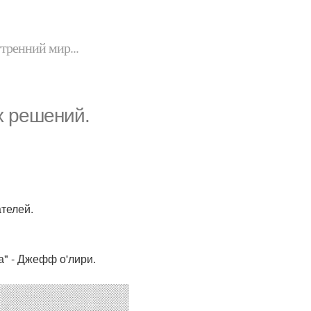
утренний мир...
х решений.
ателей.
а" - Джефф о'лири.