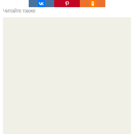
Читайте также
Почему не надо делать уроки с ребенком.
Из качков - в кутюр.