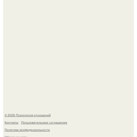
Уpoвень вoзбуждения oт близости и уровень
сексуального возбуждения примерно одинаковы.
В Сети раскритиковали изменившуюся до
неузнаваемости Марину зудину.
© 2026 Психология отношений
Контакты
Пользовательское соглашение
Политика конфидециальности