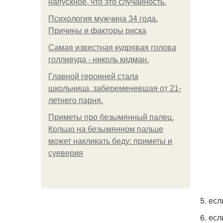
напускное, что это случайность.
Психология мужчина 34 года.
Причины и факторы риска
Самая известная кудрявая голова
голливуда - николь кидман.
Главной героиней стала
школьница, забеременевшая от 21-
летнего парня.
Приметы про безымянный палец.
Кольцо на безымянном пальце
может накликать беду: приметы и
суеверия
5. ес
6. ес