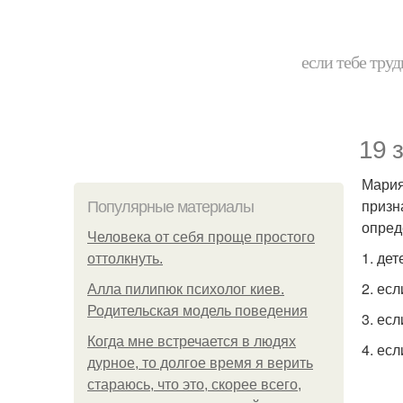
если тебе труд
19 
Мария
призн
Популярные материалы
опред
Человека от себя проще простого
1. дет
оттолкнуть.
2. есл
Алла пилипюк психолог киев.
Родительская модель поведения
3. есл
Когда мне встречается в людях
4. ес
дурное, то долгое время я верить
стараюсь, что это, скорее всего,