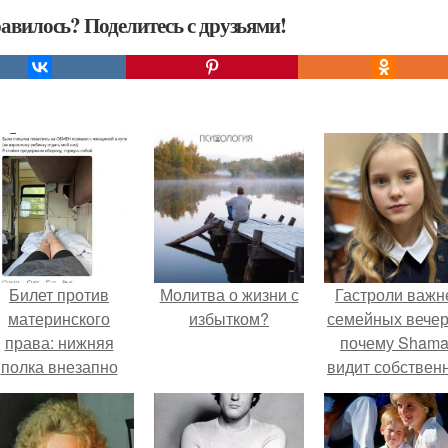
авилось? Поделитесь с друзьями!
Билет против
Молитва о жизни с
Гастроли важн
материнского
избытком?
семейных вечер
права: нижняя
почему Sham
полка внезапно
видит собствен
нашла законного
дочь чаще н
владельца.
экране, чем
вживую.