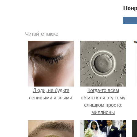
Понр
Читайте также
Люди, не будьте
Когда-то всем
ленивыми и злыми.
объясняли эту тему
слишком просто:
миллионы
сперматозоидов
бегут к цели, а
побеждает самый