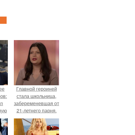
ее
Главной героиней
ов:
стала школьница,
an
забеременевшая от
ную
21-летнего парня.
а