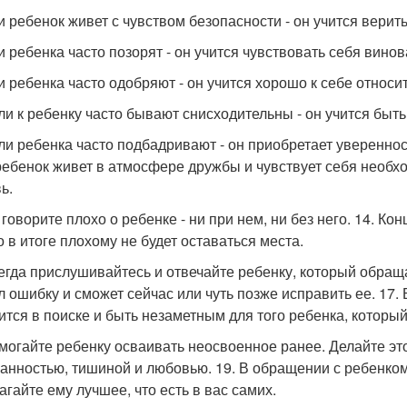
ли ребенок живет с чувством безопасности - он учится верить
ли ребенка часто позорят - он учится чувствовать себя вино
ли ребенка часто одобряют - он учится хорошо к себе относи
сли к ребенку часто бывают снисходительны - он учится быт
сли ребенка часто подбадривают - он приобретает уверенност
ребенок живет в атмосфере дружбы и чувствует себя необхо
ь.
 говорите плохо о ребенке - ни при нем, ни без него. 14. К
о в итоге плохому не будет оставаться места.
сегда прислушивайтесь и отвечайте ребенку, который обраща
л ошибку и сможет сейчас или чуть позже исправить ее. 17.
ится в поиске и быть незаметным для того ребенка, который
омогайте ребенку осваивать неосвоенное ранее. Делайте э
анностью, тишиной и любовью. 19. В обращении с ребенком
агайте ему лучшее, что есть в вас самих.