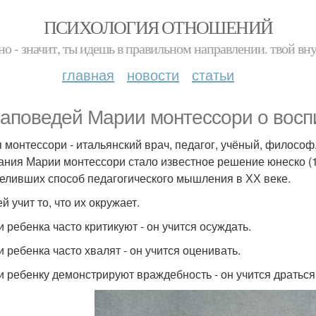
ПСИХОЛОГИЯ ОТНОШЕНИЙ
но - значит, ты идешь в правильном направлении. твой вн
главная
новости
статьи
заповедей Марии монтессори о восп
 монтессори - итальянский врач, педагог, учёный, филосо
ания Марии монтессори стало известное решение юнеско (1
еливших способ педагогического мышления в ХХ веке.
ей учит то, что их окружает.
и ребенка часто критикуют - он учится осуждать.
и ребенка часто хвалят - он учится оценивать.
ли ребенку демонстрируют враждебность - он учится драться