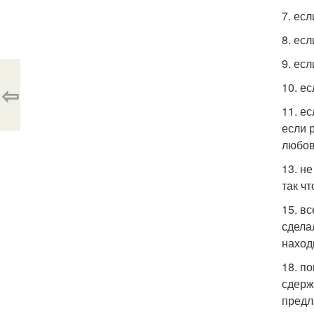
7. ес
8. ес
9. ес
10. е
⇦
11. е
если 
любов
13. не
так чт
15. в
сдела
наход
18. п
сдерж
предл