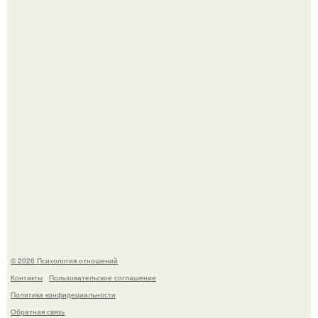
"Рука в Руке": появились кадры, на которых муж
помогает идти Алле Пугачевой.
Уж очень уставшую и в растрепанных чувствах карди би
подловили в аэропорту в Майами.
© 2026 Психология отношений
Контакты
Пользовательское соглашение
Политика конфидециальности
Обратная связь