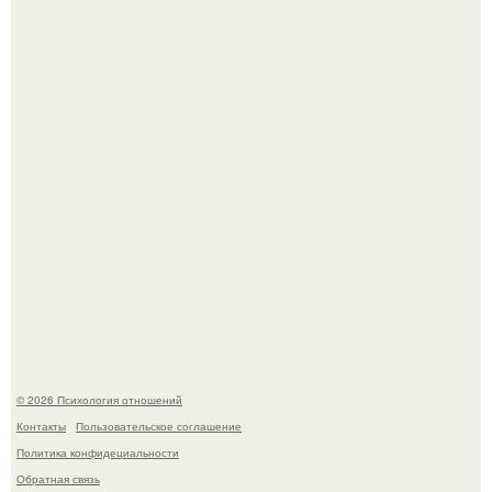
В Сети раскритиковали изменившуюся до
неузнаваемости Марину зудину.
Напоминалка: привычка замечать хорошее даже в
самые серые дни - это не очередная сказка из книг по
саморазвитию.
© 2026 Психология отношений
Контакты
Пользовательское соглашение
Политика конфидециальности
Обратная связь