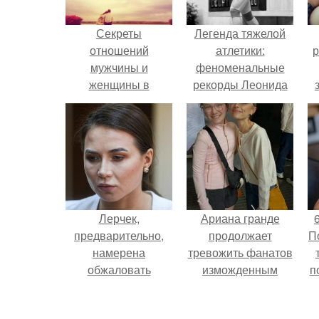
Секреты
Легенда тяжелой
отношений
атлетики:
р
мужчины и
феноменальные
женщины в
рекорды Леонида
психологии. Тайны,
Тараненко.
которые мужчина и
женщина должны
знать.
Лерчек,
Ариана гранде
предварительно,
продолжает
П
намерена
тревожить фанатов
обжаловать
изможденным
п
приговор.
Видом.