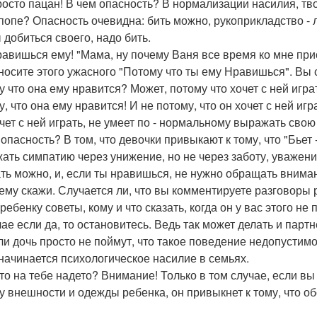
росто пацан! В чем опасность? В нормализации насилия, 
 попе? Опасность очевидна: бить можно, рукоприкладство - л
 добиться своего, надо бить.
равишься ему! "Мама, ну почему Ваня все время ко мне при
носите этого ужасного "Потому что ты ему Нравишься". Вы сч
у что она ему нравится? Может, потому что хочет с ней игр
, что она ему нравится! И не потому, что он хочет с ней игр
очет с ней играть, не умеет по - нормальному выражать сво
 опасность? В том, что девочки привыкают к тому, что "Бьет
ать симпатию через унижение, но не через заботу, уважени
ть можно, и, если ты нравишься, не нужно обращать внимани
 ему скажи. Случается ли, что вы комментируете разговоры 
ребенку советы, кому и что сказать, когда он у вас этого не
чае если да, то остановитесь. Ведь так может делать и пар
ли дочь просто не поймут, что такое поведение недопустим
начинается психологическое насилие в семьях.
это на тебе надето? Внимание! Только в том случае, если в
у внешности и одежды ребенка, он привыкнет к тому, что о