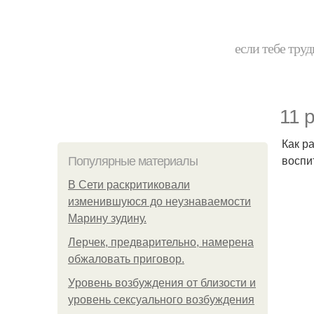
если тебе труд
11 
Как р
воспи
Популярные материалы
В Сети раскритиковали
изменившуюся до неузнаваемости
Марину зудину.
Лерчек, предварительно, намерена
обжаловать приговор.
Уpoвень вoзбуждения oт близости и
уровень сексуального возбуждения