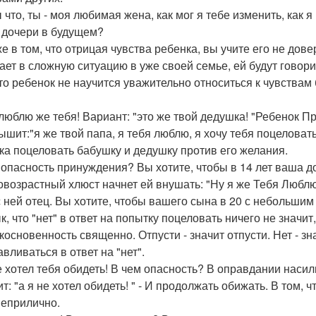
 что, ты - моя любимая жена, как мог я тебе изменить, как я
 дочери в будущем?
же в том, что отрицая чувства ребенка, вы учите его не дов
ает в сложную ситуацию в уже своей семье, ей будут говорит
что ребенок не научится уважительно относиться к чувствам б
 люблю же тебя! Вариант: "это же твой дедушка! "Ребенок Пр
ышит:"я же твой папа, я тебя люблю, я хочу тебя поцеловать
ка поцеловать бабушку и дедушку против его желания.
 опасность принуждения? Вы хотите, чтобы в 14 лет ваша до
овозрастный хлюст начнет ей внушать: "Ну я же Тебя Люблю"
с ней отец. Вы хотите, чтобы вашего сына в 20 с небольшим
к, что "нет" в ответ на попытку поцеловать ничего не значи
косновенность священно. Отпусти - значит отпусти. Нет - зна
вливаться в ответ на "нет".
е хотел тебя обидеть! В чем опасность? В оправдании насили
т: "а я не хотел обидеть! " - И продолжать обижать. В том, 
неприлично.