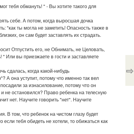
 мог тебя обмануть! " - Вы хотите такого для
ерять себе. А потом, когда выросшая дочка
ь: "как ты могла не заметить! Опасность также в
лизких, он сам будет заставлять их страдать.
осит Отпустить его, не Обнимать, не Целовать,
! " Или вы приезжаете в гости и заставляете
⇨
чь сдалась, когда какой-нибудь
? А она уступит, потому что именно так вел
 посадили за изнасилование, потому что он
т, и не остановился? Право ребенка на телесную
чит нет. Научите говорить "нет". Научите
я. В том, что ребенок на чистом глазу будет
что если тебя обидеть не хотели, то обижаться как