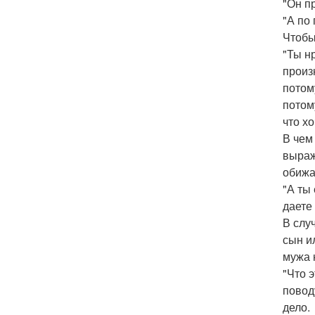
"Он п
"А по
Чтобы
"Ты н
произ
потом
потому
что х
В чем
выраж
обижа
"А ты
даете 
В слу
сын и
мужа 
"Что 
повод
дело.