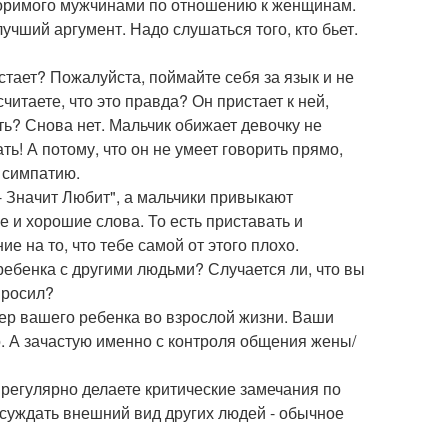
творимого мужчинами по отношению к женщинам.
учший аргумент. Надо слушаться того, кто бьет.
стает? Пожалуйста, поймайте себя за язык и не
итаете, что это правда? Он пристает к ней,
ать? Снова нет. Мальчик обижает девочку не
ать! А потому, что он не умеет говорить прямо,
ю симпатию.
 - Значит Любит", а мальчики привыкают
е и хорошие слова. То есть приставать и
е на то, что тебе самой от этого плохо.
ребенка с другими людьми? Случается ли, что вы
 просил?
тнер вашего ребенка во взрослой жизни. Ваши
о. А зачастую именно с контроля общения жены/
ы регулярно делаете критические замечания по
бсуждать внешний вид других людей - обычное