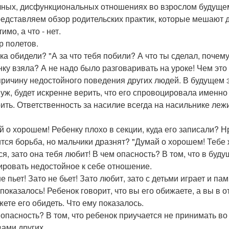
чных, дисфункциональных отношениях во взрослом будуще
едставляем обзор родительских практик, которые мешают 
имо, а что - нет.
р полетов.
ка обидели? "А за что тебя побили? А что ты сделал, почему
ку взяла? А не надо было разговаривать на уроке! Чем это 
причину недостойного поведения других людей. В будущем э
муж, будет искренне верить, что его спровоцировала именно о
рить. Ответственность за насилие всегда на насильнике ле
й о хорошем! Ребенку плохо в секции, куда его записали? Н
тся борьба, но мальчики дразнят? "Думай о хорошем! Тебе 
ся, зато она тебя любит! В чем опасность? В том, что в бу
ировать недостойное к себе отношение.
е пьет! Зато не бьет! Зато любит, зато с детьми играет и пам
 показалось! Ребенок говорит, что вы его обижаете, а вы в 
жете его обидеть. Что ему показалось.
 опасность? В том, что ребенок приучается не принимать во
вами других.