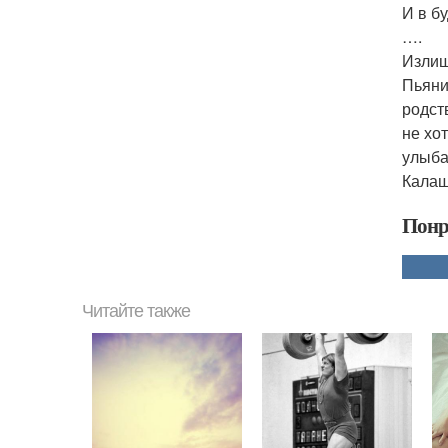
И в б
….
Излиш
Пьяни
родст
не хо
улыба
Калаш
Понр
Читайте также