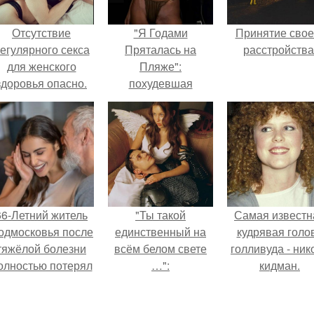
Отсутствие
"Я Годами
Принятие свое
егулярного секса
Пряталась на
расстройства
для женского
Пляже":
здоровья опасно.
похудевшая
невестка Валерии
показала фигуру в
откровенном
купальнике.
66-Летний житель
"Ты такой
Самая известн
одмосковья после
единственный на
кудрявая голо
тяжёлой болезни
всём белом свете
голливуда - ник
олностью потерял
…":
кидман.
потенцию, но
решил