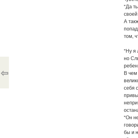
"Да ты
своей
А так
попад
том, 
"Ну я
но Сл
ребен
⇦
В чем
велик
себя 
привы
непри
остана
"Он н
говори
бы и 