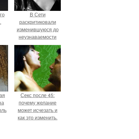
го
В Сети
.
раскритиковали
изменившуюся до
неузнаваемости
Марину зудину.
ая
Секс после 45:
ва
почему желание
оль
может исчезать и
как это изменить.