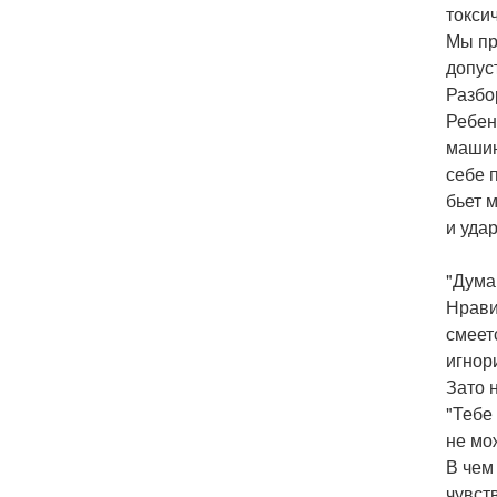
токси
Мы пр
допуст
Разбо
Ребен
машин
себе 
бьет 
и уда
"Дума
Нрави
смеет
игнор
Зато н
"Тебе
не мо
В чем
чувст