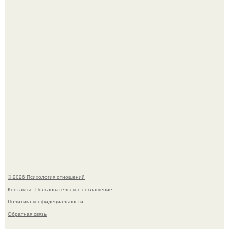
Крестили ребёнка. Общественность снова полезла в
паспорт тимати.
После расставания парень пришёл к девушке домой и
потребовал вернуть всё, что когда-либо ей дарил.
© 2026 Психология отношений
Контакты
Пользовательское соглашение
Политика конфидециальности
Обратная связь