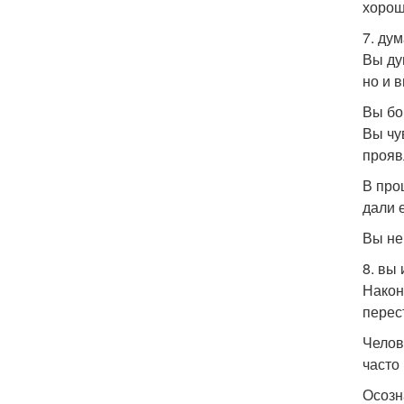
хорош
7. дум
Вы ду
но и в
Вы бо
Вы чу
прояв
В про
дали 
Вы не
8. вы 
Након
перес
Челов
часто
Осозн