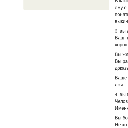
В как
ему о
понят
выкин
3. вы
Ваш н
хорош
Вы жд
Вы ра
доказ
Ваше 
лжи.
4. вы
Челов
Именн
Вы бо
Не хо