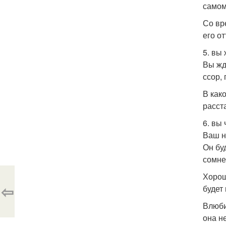
самом
Со вр
его от
5. вы
Вы жд
ссор,
В как
расст
6. вы 
Ваш н
Он бу
сомне
Хорош
⇦
будет 
Влюби
она н