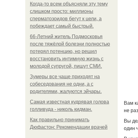
Когда-то всем объясняли эту тему
слишком просто: миллионы
сперматозоидов бегут к цели, а
побеждает самый быстрый.
66-Летний житель Подмосковья
после тяжёлой болезни полностью
потерял потенцию, но решил
восстановить интимную жизнь с
молодой супругой, пишут СМИ.
Зумеры все чаще приходят на
собеседования не одни, а с
родителями, жалуются эйчары.
Самая известная кудрявая голова
Вам к
голливуда - николь кидман.
не ра
Как правильно принимать
Вы де
Дюфастон: Рекомендации врачей
один 