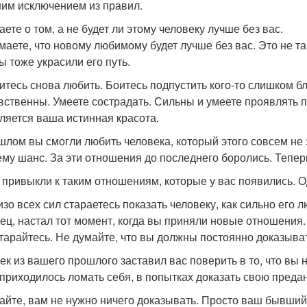
им исключением из правил.
аете о том, а не будет ли этому человеку лучше без вас.
маете, что новому любимому будет лучше без вас. Это не т
ы тоже украсили его путь.
итесь снова любить. Боитесь подпустить кого-то слишком бл
вственны. Умеете сострадать. Сильны и умеете проявлять п
ляется ваша истинная красота.
шлом вы смогли любить человека, который этого совсем не 
ему шанс. За эти отношения до последнего боролись. Тепе
 привыкли к таким отношениям, которые у вас появились. О
изо всех сил стараетесь показать человеку, как сильно его л
ец, настал тот момент, когда вы приняли новые отношения
тарайтесь. Не думайте, что вы должны постоянно доказыва
ек из вашего прошлого заставил вас поверить в то, что вы 
 приходилось ломать себя, в попытках доказать свою преда
айте, вам не нужно ничего доказывать. Просто ваш бывший 