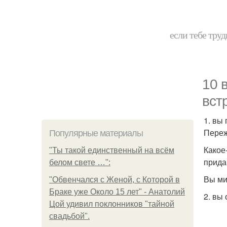
если тебе труд
10 
вст
1. вы
Переж
Популярные материалы
Какое
"Ты такой единственный на всём
прида
белом свете …":
Вы ми
"Обвенчался с Женой, с Которой в
Браке уже Около 15 лет" - Анатолий
2. вы
Цой удивил поклонников "тайной
свадьбой".