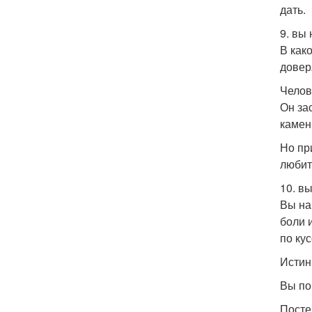
дать.
9. вы
В как
довер
Челов
Он за
камен
Но пр
любит
10. в
Вы на
боли 
по ку
Истин
Вы по
Посте