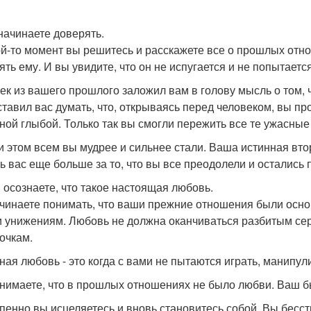
 начинаете доверять.
ой-то момент вы решитесь и расскажете все о прошлых отн
ять ему. И вы увидите, что он не испугается и не попытаетс
ек из вашего прошлого заложил вам в голову мысль о том, ч
ставил вас думать, что, открываясь перед человеком, вы пр
ной глыбой. Только так вы смогли пережить все те ужасные
и этом всем вы мудрее и сильнее стали. Ваша истинная вто
ь вас еще больше за то, что вы все преодолели и остались
ы осознаете, что такое настоящая любовь.
чинаете понимать, что ваши прежние отношения были основ
и унижениям. Любовь не должна оканчиваться разбитым се
сочкам.
ная любовь - это когда с вами не пытаются играть, манипули
нимаете, что в прошлых отношениях не было любви. Ваш б
пенно вы исцеляетесь и вновь становитесь собой. Вы бесстр