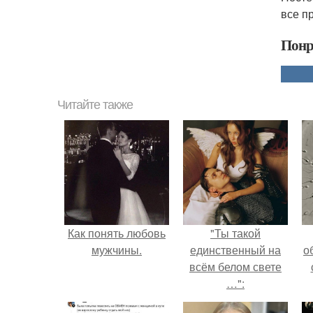
все п
Понр
Читайте также
Как понять любовь
"Ты такой
мужчины.
единственный на
о
всём белом свете
…":