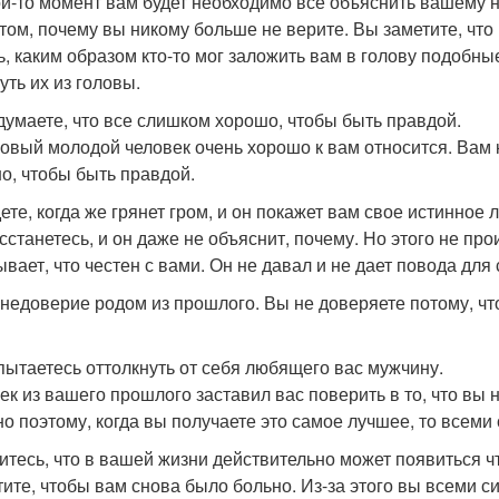
ой-то момент вам будет необходимо все объяснить вашему 
 том, почему вы никому больше не верите. Вы заметите, чт
ь, каким образом кто-то мог заложить вам в голову подобные
уть их из головы.
 думаете, что все слишком хорошо, чтобы быть правдой.
овый молодой человек очень хорошо к вам относится. Вам ка
о, чтобы быть правдой.
ете, когда же грянет гром, и он покажет вам свое истинное 
сстанетесь, и он даже не объяснит, почему. Но этого не про
ывает, что честен с вами. Он не давал и не дает повода для
недоверие родом из прошлого. Вы не доверяете потому, чт
 пытаетесь оттолкнуть от себя любящего вас мужчину.
ек из вашего прошлого заставил вас поверить в то, что вы 
о поэтому, когда вы получаете это самое лучшее, то всеми 
итесь, что в вашей жизни действительно может появиться ч
тите, чтобы вам снова было больно. Из-за этого вы всеми с