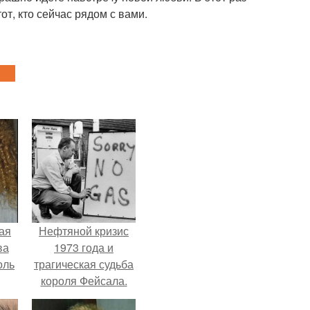
от, кто сейчас рядом с вами.
ая
Нефтяной кризис
ва
1973 года и
оль
трагическая судьба
короля Фейсала.