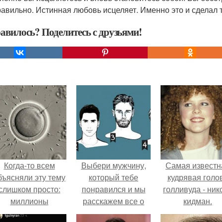
равильно. Истинная любовь исцеляет. Именно это и сделал т
авилось? Поделитесь с друзьями!
Когда-то всем
Выбери мужчину,
Самая известн
бъясняли эту тему
который тебе
кудрявая голо
слишком просто:
понравился и мы
голливуда - ник
миллионы
расскажем все о
кидман.
сперматозоидов
типаже, который