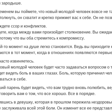
 зародыше.
еменем вы поймете, что новый молодой человек вовсе не та
толкнуть, он схватит и крепко прижмет вас к себе. Он не по
 ждете ссор и конфликтов.
ете, когда между вами произойдет столкновение. Вы ожида
 потому что вы оба стремитесь к компромиссу.
ой-то момент на душе легко становится. Ведь вы приходите 
аются в тот момент, когда в отношениях появляются первые
часто извиняетесь.
овый молодой человек будет часто задаваться вопросом о т
дет видеть боль в ваших глазах. Боль, которую причинил че
ваться в себе.
ий парень будет видеть, что вам трудно вновь полюбить, в
говорить вам о том, что все хорошо. Все в порядке.
вшись в девушку, которая в прошлом пережила нездоровые 
е заслуживала всей этой боли. Он изменит все ее представ