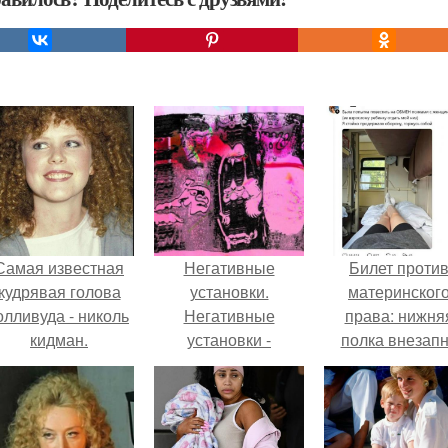
Самая известная
Негативные
Билет проти
кудрявая голова
установки.
материнског
олливуда - николь
Негативные
права: нижня
кидман.
установки -
полка внезап
привычки ума.
нашла законно
владельца.