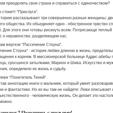
том преодолеть свои страхи и справиться с одиночеством?
 стокетт "Прислуга".
сторию рассказывают три совершенно разные женщины: две
го общества. Их объединяет одно - обостренное чувство с
. Для этого они готовы рискнуть всем. Потрясающе теплы
с о неравенстве, разделяющем нас.
ам вергезе "Рассечение Стоуна".
ечение Стоуна" - история любви длиною в жизнь, предательс
ащения к корням. В миссионерской больнице Аддис-абебы п
еца, сросшихся затылками, Марион и Шива. Искусство и му
ния, определило их жизнь и судьбу.
леви "Похититель Теней".
тав аннотацию книги о мальчике, который умеет разговарив
ки и фантастики. Но их вы там не найдете: Леви описывае
ъестественного - человеческую жизнь. Он делает это настол
можно.
авилось? Поделитесь с друзьями!