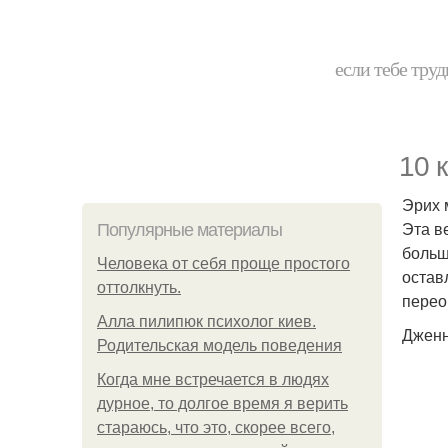
если тебе труд
10 
Эрих 
Эта в
Популярные материалы
больш
Человека от себя проще простого
остав
оттолкнуть.
перео
Алла пилипюк психолог киев.
Дженн
Родительская модель поведения
Когда мне встречается в людях
дурное, то долгое время я верить
стараюсь, что это, скорее всего,