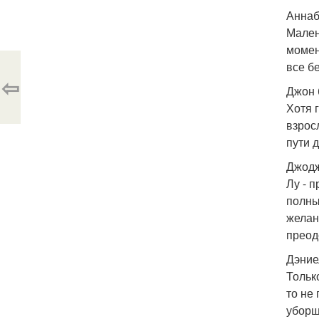
Аннаб
Мален
момен
все б
⇦
Джон 
Хотя 
взрос
пути 
Джодж
Лу - 
полны
желан
преод
Дэние
Тольк
то не
уборщ