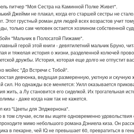
ель питчер "Моя Сестра на Каминной Полке Живет".
ький Джейми не плакал, когда его старшей сестры не стало,
т. Этот грустный роман для людей всех возрастов учит тому
еды, только сам человек остается хозяином собственной суд
бойн "Мальчик в Полосатой Пижаме".
главный герой этой книги - девятилетний мальчик Бруно, чит
лая и тяжелая история о жизни, разделенной колючей прово
детской дружбы. История, которая еще долго не отпустит вас
о мойес "До Встречи с Тобой".
простая девчонка, ведущая размеренную, уютную и скучную 
й сил. Но однажды все меняется: Уилл оказывается прико
ия жить, а Лу становится его сиделкой. Их трогательная ист
олимы - даже когда нам так не кажется.
л киз "Цветы для Элджернона".
о в том случае, если вы ищете одновременно удовольствия о
 проходите мимо небольшого романа Дэниела киза. Он расскаж
ика в пекарне, чей IQ не превышает 60, превратиться в ге