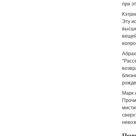
при э
Кэтрин
Эту и
высше
вещей
вопро
Абрах
"Расс
возвр
близн
рожде
Марк 
Прочи
мисти
сверх
невоз
Понр