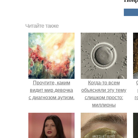
Читайте также
Прочтите, каким
Когда-то всем
видит мир девочка
объясняли эту тему
с диагнозом аутизм.
слишком просто:
г
миллионы
сперматозоидов
бегут к цели, а
побеждает самый
быстрый.