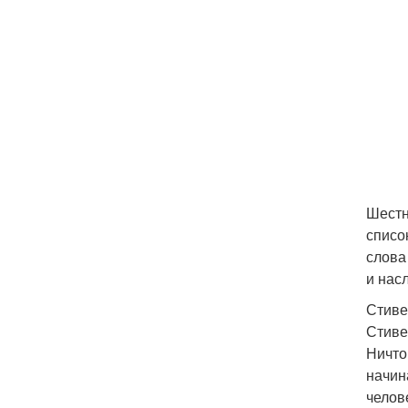
Шестн
списо
слова
и нас
Стиве
Стиве
Ничто
начин
челов