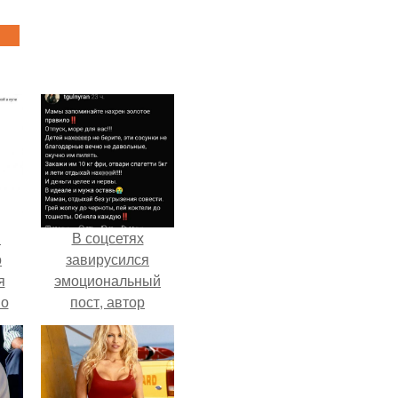
в
В соцсетях
о
завирусился
я
эмоциональный
но
пост, автор
го
которого призвала
матерей отдыхать
без детей и не
испытывать