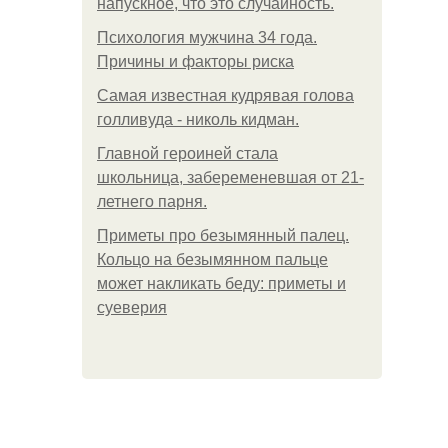
напускное, что это случайность.
Психология мужчина 34 года.
Причины и факторы риска
Самая известная кудрявая голова
голливуда - николь кидман.
Главной героиней стала
школьница, забеременевшая от 21-
летнего парня.
Приметы про безымянный палец.
Кольцо на безымянном пальце
может накликать беду: приметы и
суеверия